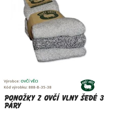
Výrobce:
OVČÍ VĚCI
Kód výrobku:
888-B-35-38
Ponožky z ovčí vlny šedé 3
páry