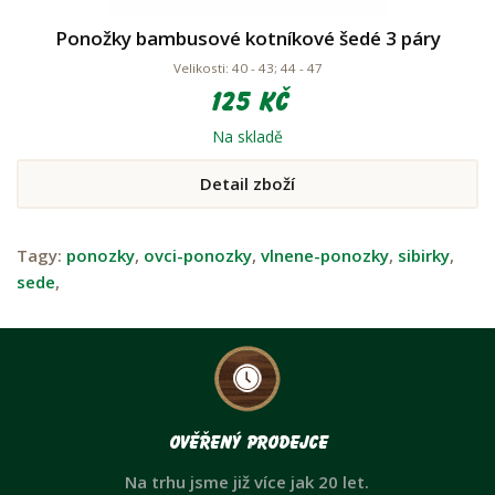
Ponožky bambusové kotníkové šedé 3 páry
Velikosti: 40 - 43; 44 - 47
125 Kč
Na skladě
Detail zboží
Tagy:
ponozky
,
ovci-ponozky
,
vlnene-ponozky
,
sibirky
,
sede
,
Ověřený prodejce
Na trhu jsme již více jak 20 let.