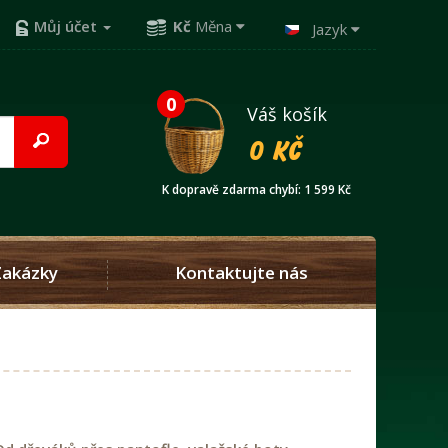
Můj účet
Kč
Měna
Jazyk
0
Váš košík
0 Kč
K dopravě zdarma chybí: 1 599 Kč
Zakázky
Kontaktujte nás