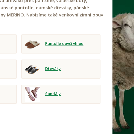
Od dřeváků přes pantofle, valašské boty,
pánské pantofle, dámské dřeváky, pánské
vlny MERINO. Nabízíme také venkovní zimní obuv
Pantofle s ovčí vlnou
Dřeváky
Sandály