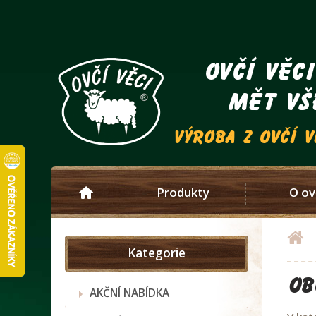
ovčí věc
mět vš
výroba z ovčí 
Produkty
O ov
Kategorie
OB
AKČNÍ NABÍDKA