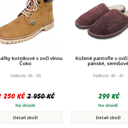
ářky kotníkové s ovčí vlnou
Kožené pantofle s ovčí
Čoko
pánské, semišov
Velikosti: 36 - 50
Velikosti: 40 - 47
2 250 Kč
2 950 Kč
299 Kč
Na skladě
Na skladě
Detail zboží
Detail zboží