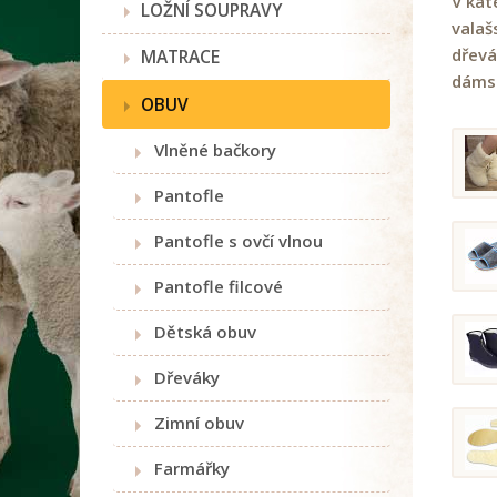
V kat
LOŽNÍ SOUPRAVY
valaš
dřevá
MATRACE
dámsk
OBUV
Vlněné bačkory
Pantofle
Pantofle s ovčí vlnou
Pantofle filcové
Dětská obuv
Dřeváky
Zimní obuv
Farmářky