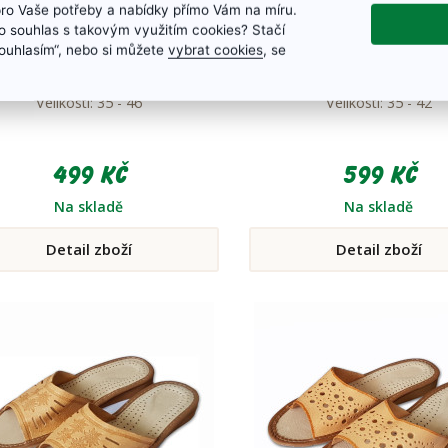
pro Vaše potřeby a nabídky přímo Vám na míru.
 souhlas s takovým využitím cookies? Stačí
TV bačkory CAMEL -
Dámské bílé ortoped
„Souhlasím“, nebo si můžete
vybrat cookies
, se
protiskluzové
dřeváky
Velikosti: 35 - 46
Velikosti: 35 - 42
499 Kč
599 Kč
Na skladě
Na skladě
Detail zboží
Detail zboží