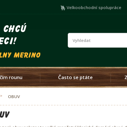
Velkoobchodní spolupráce
i chcú
eci!
vlny merino
čím rounu
Často se ptáte
OBUV
UV