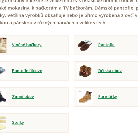
egorii obuv naleznete velké množství klasické domácí obuvi. 
ské mokasíny, k bačkorám a TV bačkorám. Dámské pantofle, 
ky. Většina výrobků obsahuje nebo je přímo vyrobena z ovčí 
ou a pánskou v různých barvách a velikostech.
Vlněné bačkory
Pantofle
Pantofle filcové
Dětská obuv
Zimní obuv
Farmářky
Stélky