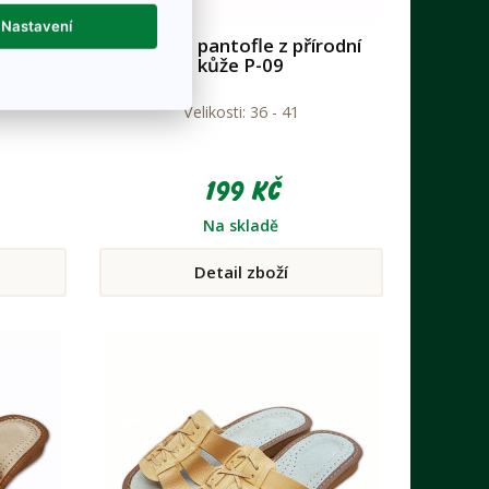
Nastavení
ické
Dámské pantofle z přírodní
kůže P-09
Velikosti: 36 - 41
199 Kč
Na skladě
Detail zboží