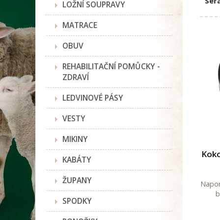
Seřa
LOŽNÍ SOUPRAVY
MATRACE
OBUV
REHABILITAČNÍ POMŮCKY -
ZDRAVÍ
LEDVINOVÉ PÁSY
VESTY
MIKINY
Koko
KABÁTY
ŽUPANY
Napom
b
SPODKY