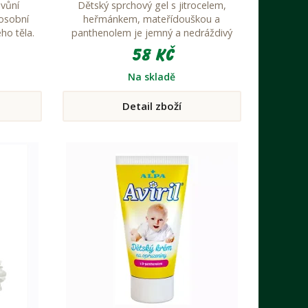
vůní
Dětský sprchový gel s jitrocelem,
osobní
heřmánkem, mateřídouškou a
ho těla.
panthenolem je jemný a nedráždivý
ivový olej
přípravek pro mytí celého těla včetně
58 Kč
imonum,
vlasů. Moderní receptura s obsahem
ny a další
zvláčňujících krémových složek
Na skladě
zabraňuje vysušování pokožky. Bylinné
výtažky působí regeneračně a spolu s
Detail zboží
krémovými složkami zanechávají
dětskou pleť jemnou, vláčnou a
voňavou.