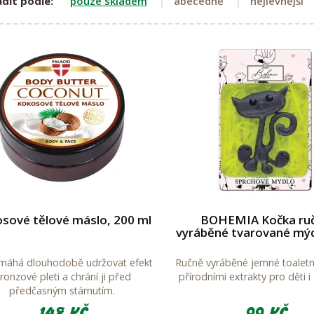
dit podle:
pouze skladem
abecedně
nejlevnější
sové tělové máslo, 200 ml
BOHEMIA Kočka ru
vyráběné tvarované mýd
áhá dlouhodobě udržovat efekt
Ručně vyráběné jemné toaletn
ronzové pleti a chrání ji před
přírodními extrakty pro děti i
předčasným stárnutím.
148 Kč
99 Kč