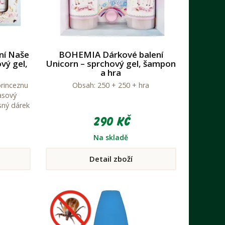
ní Naše
BOHEMIA Dárkové balení
vý gel,
Unicorn – sprchový gel, šampon
a hra
rinceznu
Obsah: 250 + 250 + hra
asový
sný dárek
rožce na
290 Kč
Na skladě
Detail zboží