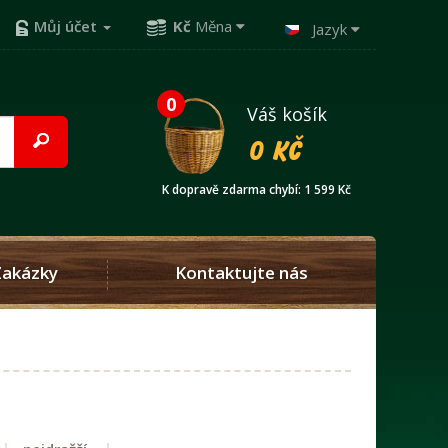
Můj účet
Kč
Měna
Jazyk
0
Váš košík
0 Kč
K dopravě zdarma chybí: 1 599 Kč
Zakázky
Kontaktujte nás