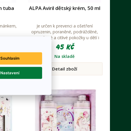
n tuba
ALPA Aviril dětský krém, 50 ml
řmánkem,
Je určen k prevenci a ošetření
opruzenin, poraněné, podrážděné,
popraskané a citlivé pokožky u dětí i
dospělých.
45 Kč
Na skladě
Souhlasím
Detail zboží
Nastavení