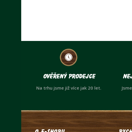
Ověřený prodejce
Nej
Na trhu jsme již více jak 20 let.
Jsme
O e-shopu
Rych