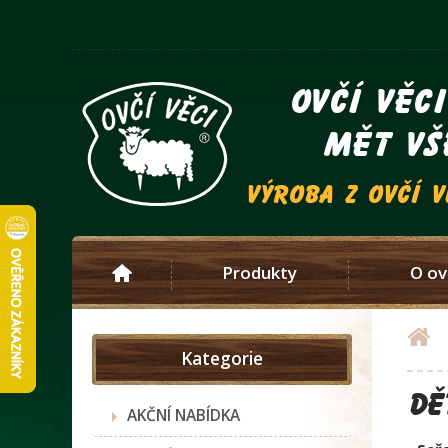
ovčí věc
mět vš
výroba z ovčí 
Produkty
O ov
Kategorie
Dě
AKČNÍ NABÍDKA