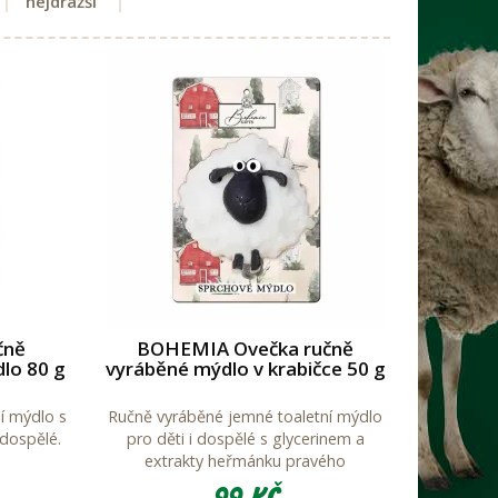
nejdražší
čně
BOHEMIA Ovečka ručně
lo 80 g
vyráběné mýdlo v krabičce 50 g
í mýdlo s
Ručně vyráběné jemné toaletní mýdlo
 dospělé.
pro děti i dospělé s glycerinem a
extrakty heřmánku pravého
99 Kč