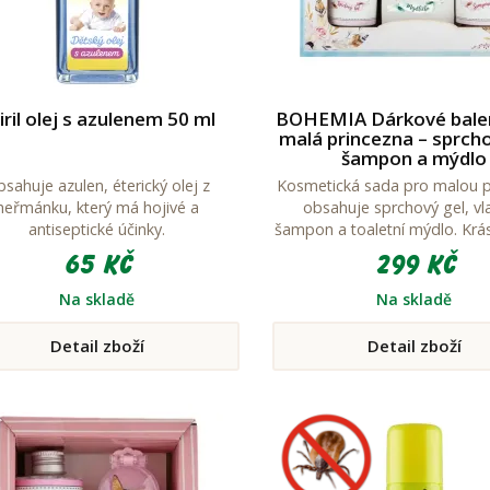
iril olej s azulenem 50 ml
BOHEMIA Dárkové bale
malá princezna – sprcho
šampon a mýdlo
sahuje azulen, éterický olej z
Kosmetická sada pro malou p
heřmánku, který má hojivé a
obsahuje sprchový gel, vl
antiseptické účinky.
šampon a toaletní mýdlo. Krá
pro holky s obrázkem jedno
65 Kč
299 Kč
etiketách.
Na skladě
Na skladě
Detail zboží
Detail zboží