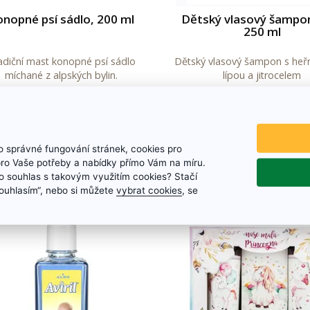
onopné psí sádlo, 200 ml
Dětský vlasový šampo
250 ml
adiční mast konopné psí sádlo
Dětský vlasový šampon s he
míchané z alpských bylin.
lípou a jitrocelem
99 Kč
55 Kč
Na skladě
Na skladě
 správné fungování stránek, cookies pro
Detail zboží
Detail zboží
pro Vaše potřeby a nabídky přímo Vám na míru.
 souhlas s takovým využitím cookies? Stačí
„Souhlasím“, nebo si můžete
vybrat cookies
, se