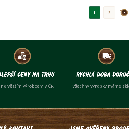
>
1
2
lepší ceny na trhu
Rychlá doba doruč
 největším výrobcem v ČR.
Všechny výrobky máme sk
lý kontakt
Jsme ověřený prode