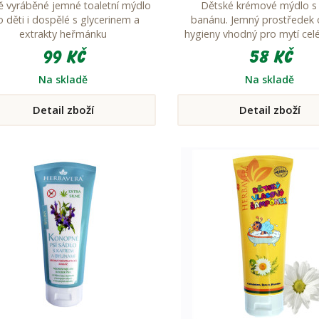
ě vyráběné jemné toaletní mýdlo
Dětské krémové mýdlo s 
o děti i dospělé s glycerinem a
banánu. Jemný prostředek 
extrakty heřmánku
hygieny vhodný pro mytí celé
Obsahuje kvalitní ošetřující ol
99 Kč
58 Kč
a ovocný extrakt z Citrus l
jehož součástí jsou AHA kyseli
Na skladě
Na skladě
prospěšné látky.
Detail zboží
Detail zboží