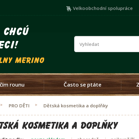
Velkoobchodní spolupráce
i chcú
eci!
vlny merino
čím rounu
Často se ptáte
PRO DĚTI
Dětská kosmetika a doplňky
tská kosmetika a doplňky