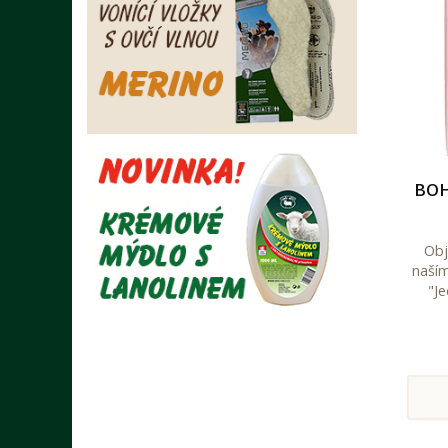
BOH
Obj
naší
"J