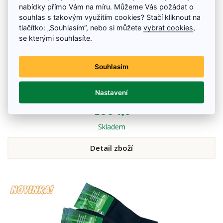
nabídky přímo Vám na míru. Můžeme Vás požádat o
souhlas s takovým využitím cookies? Stačí kliknout na
tlačítko: „Souhlasím“, nebo si můžete
vybrat cookies
,
se kterými souhlasíte.
Souhlasím
Ponožky bambusové dámské bílé 5 párů
Nastavení
Velikosti: 35 - 38; 38 - 42
250 Kč
Skladem
Detail zboží