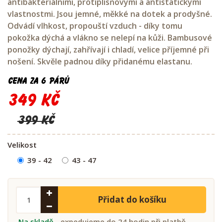
antibakteriálními, protiplísňovými a antistatickými
vlastnostmi. Jsou jemné, měkké na dotek a prodyšné.
Odvádí vlhkost, propouští vzduch - díky tomu
pokožka dýchá a vlákno se nelepí na kůži. Bambusové
ponožky dýchají, zahřívají i chladí, velice příjemné při
nošení. Skvěle padnou díky přidanému elastanu.
Cena za 6 párů
349 Kč
399 Kč
Velikost
39 - 42
43 - 47
Přidat do košíku
Na skladě
- expedujeme do 24 hodin při platbě