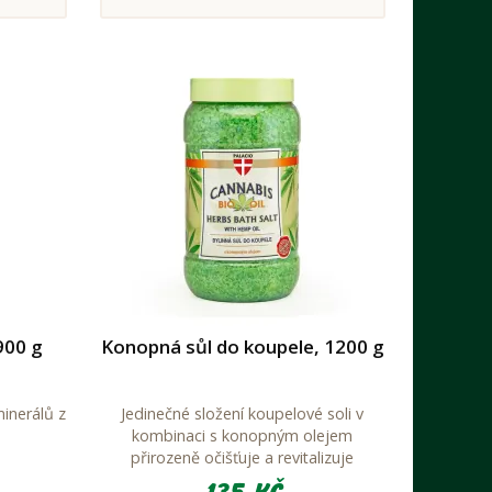
900 g
Konopná sůl do koupele, 1200 g
inerálů z
Jedinečné složení koupelové soli v
kombinaci s konopným olejem
přirozeně očišťuje a revitalizuje
pokožku a odplavuje únavu a ztres.