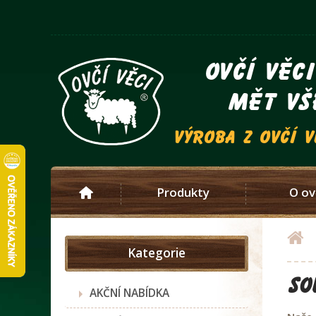
ovčí věc
mět vš
výroba z ovčí 
Produkty
O ov
Kategorie
So
AKČNÍ NABÍDKA