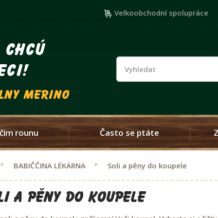
Velkoobchodní spolupráce
i chcú
eci!
vlny merino
čím rounu
Často se ptáte
BABIČČINA LÉKÁRNA
Soli a pěny do koupele
li a pěny do koupele