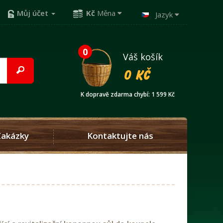
Můj účet
Kč
Měna
Jazyk
0
Váš košík
0 Kč
K dopravě zdarma chybí: 1 599 Kč
Zakázky
Kontaktujte nás