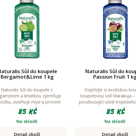
aturalis Sůl do koupele
Naturalis Sůl do kou
Bergamot&Lime 1 kg
Passion Fruit 1 k
Naturalis Sůl do koupele s
Dopřejte si exotickou kou
gamotem a limetkou zjemňuje
koupelovou solí Marakuja – 
ožku, uvolňuje mysl a provoní
povzbuzující vůně tropickéh
pelnu i vaši pokožku příjemnou
85 Kč
85 Kč
relaxační vůní.
Na skladě
Na skladě
Detail zboží
Detail zboží