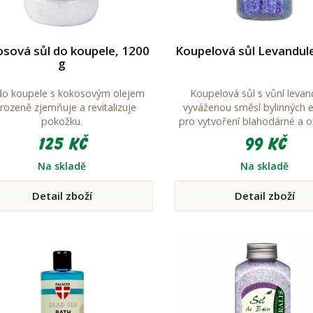
sová sůl do koupele, 1200
Koupelová sůl Levandule
g
do koupele s kokosovým olejem
Koupelová sůl s vůní levan
irozeně zjemňuje a revitalizuje
vyváženou směsí bylinných e
pokožku.
pro vytvoření blahodárné a o
lázně.
125 Kč
99 Kč
Na skladě
Na skladě
Detail zboží
Detail zboží