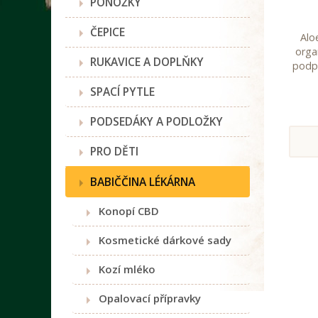
PONOŽKY
ČEPICE
Alo
orga
RUKAVICE A DOPLŇKY
podpo
SPACÍ PYTLE
PODSEDÁKY A PODLOŽKY
PRO DĚTI
BABIČČINA LÉKÁRNA
Konopí CBD
Kosmetické dárkové sady
Kozí mléko
Opalovací přípravky