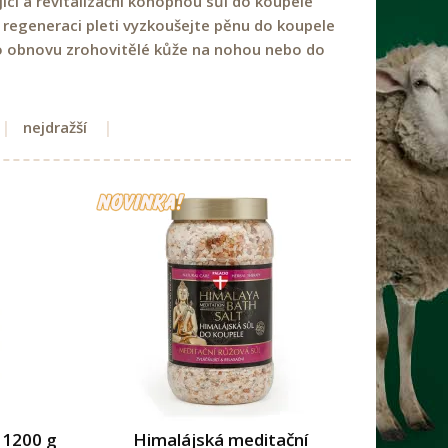
jící a revitalizační konopnou sůl do koupele
regeneraci pleti vyzkoušejte pěnu do koupele
ro obnovu zrohovitělé kůže na nohou nebo do
nejdražší
, 1200 g
Himalájská meditační