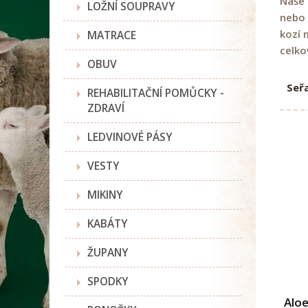
Naše 
LOŽNÍ SOUPRAVY
nebo 
kozí 
MATRACE
celko
OBUV
Seřa
REHABILITAČNÍ POMŮCKY -
ZDRAVÍ
LEDVINOVÉ PÁSY
VESTY
MIKINY
KABÁTY
ŽUPANY
SPODKY
Aloe