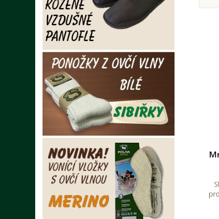
Mr
S
pro