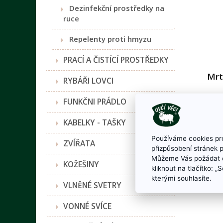
Dezinfekční prostředky na
ruce
Repelenty proti hmyzu
PRACÍ A ČISTÍCÍ PROSTŘEDKY
Mrt
RYBÁŘI LOVCI
FUNKČNI PRÁDLO
Koupe
řas a
KABELKY - TAŠKY
Používáme cookies pro
ZVÍŘATA
přizpůsobení stránek 
Můžeme Vás požádat o
KOŽEŠINY
kliknout na tlačítko: 
kterými souhlasíte.
VLNĚNÉ SVETRY
VONNÉ SVÍCE