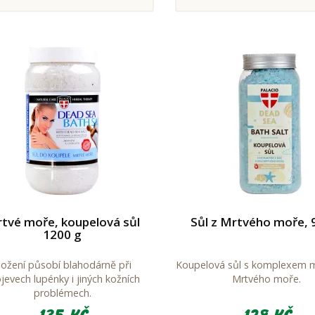
tvé moře, koupelová sůl
Sůl z Mrtvého moře, 
1200 g
ložení působí blahodárně při
Koupelová sůl s komplexem m
jevech lupénky i jiných kožních
Mrtvého moře.
problémech.