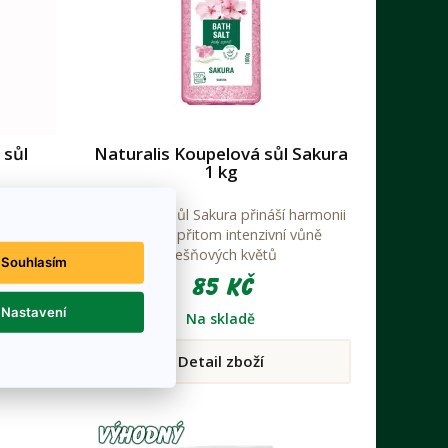
 sůl
Naturalis Koupelová sůl Sakura
1 kg
s vůní
Koupelová sůl Sakura přináší harmonii
ňuje,
jemné a přitom intenzivní vůně
je mysl.
třešňových květů
Souhlasím
e svaly,
85 Kč
ti.
Nastavení
Na skladě
Detail zboží