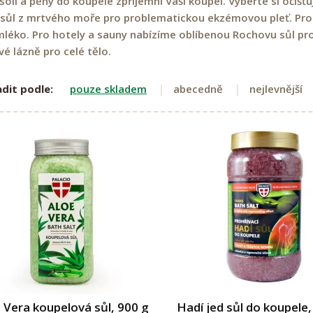
soli a pěny do koupele zpříjemní Vaši koupel. Vyberte si očišťu
sůl z mrtvého moře pro problematickou ekzémovou pleť. Pro 
mléko. Pro hotely a sauny nabízíme oblíbenou Rochovu sůl p
vé lázně pro celé tělo.
dit podle:
pouze skladem
abecedně
nejlevnější
 Vera koupelová sůl, 900 g
Hadí jed sůl do koupele