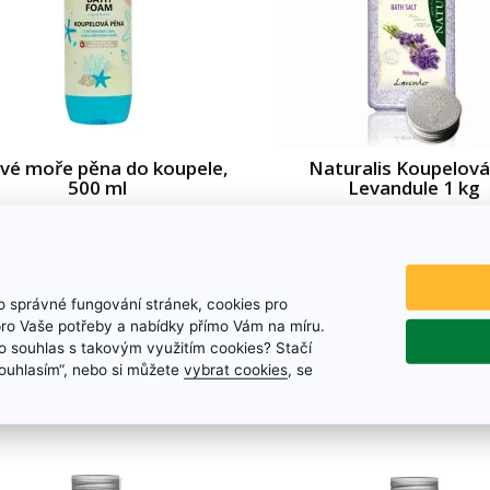
vé moře pěna do koupele,
Naturalis Koupelová
500 ml
Levandule 1 kg
lová pěna s extraktem mořských
Detoxikační koupelová sůl 
 solí z Mrtvého moře je vhodná i k
levandule dokonale zjem
velmi časté koupeli.
regeneruje pokožku a uvolňu
Působí proti stresu, stimuluj
 správné fungování stránek, cookies pro
89 Kč
85 Kč
zklidňuje potíže a boles
pro Vaše potřeby a nabídky přímo Vám na míru.
Na skladě
Na skladě
 souhlas s takovým využitím cookies? Stačí
„Souhlasím“, nebo si můžete
vybrat cookies
, se
Detail zboží
Detail zboží