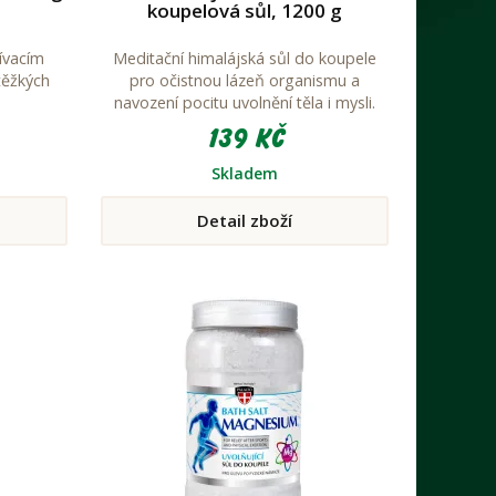
koupelová sůl, 1200 g
ívacím
Meditační himalájská sůl do koupele
těžkých
pro očistnou lázeň organismu a
navození pocitu uvolnění těla i mysli.
139 Kč
Skladem
Detail zboží