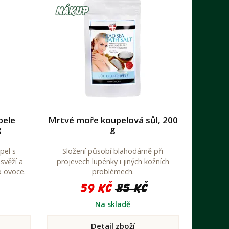
pele
Mrtvé moře koupelová sůl, 200
g
g
pel s
Složení působí blahodárně při
svěží a
projevech lupénky i jiných kožních
o ovoce.
problémech.
59 Kč
85 Kč
Na skladě
Detail zboží