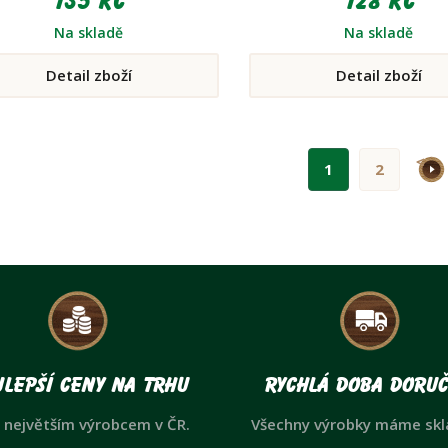
135 Kč
128 Kč
Na skladě
Na skladě
Detail zboží
Detail zboží
>
1
2
lepší ceny na trhu
Rychlá doba doruč
 největším výrobcem v ČR.
Všechny výrobky máme sk