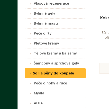
Vlasová regenerace
Bylinné gely
Koko
Bylinné masti
Sůl 
Péče o rty
př
Pleťové krémy
Tělové krémy a balzámy
Šampony a sprchové gely
Soli a pěny do koupele
Péče o nohy a ruce
Mýdla
ALPA