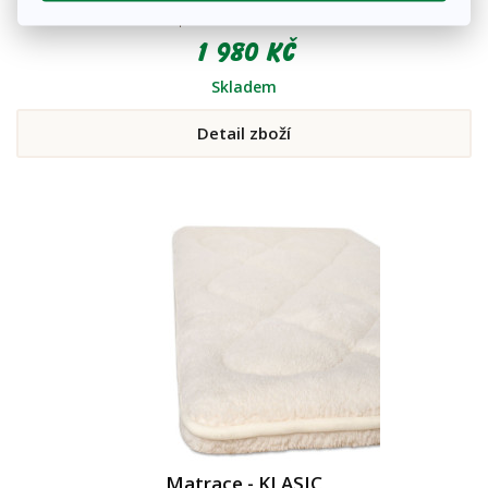
nového dne se budou probouzet krásně odpočaté. Souprava je ideální
volbou pro celoroční i zimní období.
1 980 Kč
Skladem
Detail zboží
Matrace - KLASIC