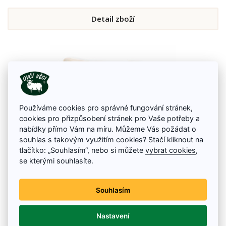
Detail zboží
Používáme cookies pro správné fungování stránek,
cookies pro přizpůsobení stránek pro Vaše potřeby a
nabídky přímo Vám na míru. Můžeme Vás požádat o
souhlas s takovým využitím cookies? Stačí kliknout na
tlačítko: „Souhlasím“, nebo si můžete
vybrat cookies
,
se kterými souhlasíte.
Ložní souprava dětská Přírodní
Souhlasím
Dětská ložní souprava z ovčí vlny v přírodní barvě. Jednou z hlavních
výhod ovčí vlny je, že zachovává teplotní stabilitu a to v létě i v zimě a díky
obsahu lanolinu se v ní nedrží roztoči. Tyto úžasné vlastnosti pomůžou
Nastavení
vašim dětem ke kvalitnímu spánku, který nebude ničím rušený a do