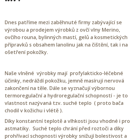
Dnes patříme mezi zaběhnuté firmy zabývající se
výrobou a prodejem výrobků z ovčí vlny Merino,
ovčího rouna, bylinných mastí, gelů a kosmetických
přípravků s obsahem lanolinu jak na čištění, tak i na
ošetření pokožky.
Naše vlněné výrobky mají profylakticko-léčebné
účinky, nedráždí pokožku, jemně masírují nervová
zakončení na těle. Dále se vyznačují výbornou
termoregulační a hydroregulační schopností - je to
vlastnost nazývaná tzv. suché teplo ( proto bača
chodil v kožichu i vlétě ).
Díky konstantní teplotě a vlhkosti jsou vhodné i pro
astmatiky. Suché teplo chrání před roztoči a díky
prohřívací schopnosti výrobky snižují bolestivost a