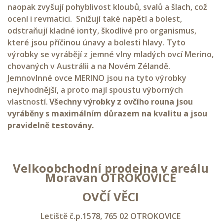
naopak zvyšují pohyblivost kloubů, svalů a šlach, což
ocení i revmatici. Snižují také napětí a bolest,
odstraňují kladné ionty, škodlivé pro organismus,
které jsou příčinou únavy a bolesti hlavy. Tyto
výrobky se vyrábějí z jemné vlny mladých ovcí Merino,
chovaných v Austrálii a na Novém Zélandě.
Jemnovlnné ovce MERINO jsou na tyto výrobky
nejvhodnější, a proto mají spoustu výborných
vlastností.
Všechny výrobky z ovčího rouna jsou
vyráběny s maximálním důrazem na kvalitu a jsou
pravidelně testovány.
Velkoobchodní prodejna v areálu
Moravan OTROKOVICE
OVČÍ VĚCI
Letiště č.p.1578, 765 02 OTROKOVICE