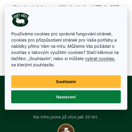
Otevírací doba: pondělí až pátek od 7°° do 15°°
Objednávky-reklamace tel.: +420 732 222 377,
+420 732 222 377
WhatsApp:
Používáme cookies pro správné fungování stránek,
Velkoobchod tel.: +420 603 164 910
cookies pro přizpůsobení stránek pro Vaše potřeby a
nabídky přímo Vám na míru. Můžeme Vás požádat o
E-mail:
info@ovci-veci.cz
souhlas s takovým využitím cookies? Stačí kliknout na
tlačítko: „Souhlasím“, nebo si můžete
vybrat cookies
,
mapa
se kterými souhlasíte.
Souhlasím
Nastavení
Ověřený prodejce
Na trhu jsme již více jak 20 let.