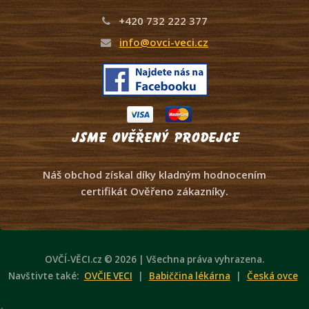
+420 732 222 377
info@ovci-veci.cz
Jsme ověřený prodejce
Náš obchod získal díky kladným hodnocením
certifikát Ověřeno zákazníky.
OVČÍ-VĚCI.cz © 2026 | Všechna práva vyhrazena.
Navštivte také:
OVČIE VECI
|
Babiččina lékárna
|
Česká ovce