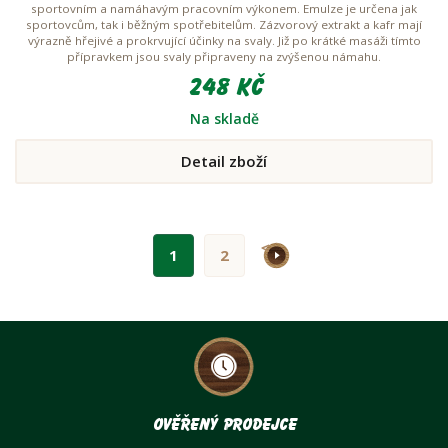
sportovním a namáhavým pracovním výkonem. Emulze je určena jak
sportovcům, tak i běžným spotřebitelům. Zázvorový extrakt a kafr mají
výrazně hřejivé a prokrvující účinky na svaly. Již po krátké masáži tímto
přípravkem jsou svaly připraveny na zvýšenou námahu.
248 Kč
Na skladě
Detail zboží
>
1
2
Ověřený prodejce