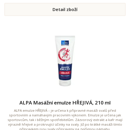
Detail zboží
ALPA Masážní emulze HŘEJIVÁ, 210 ml
ALPA emulze HŘEJIVÁ – je určena k přípravné masáži svalů před
sportovním a namáhavým pracovním výkonem. Emulze je určena jak
sportovcům, tak i běžným spotřebitelům. Zázvorový extrakt a kafr mají
výrazně hřejivé a prokrvující účinky na svaly. Již po krátké masáži tímto
přípravkem jsou svaly připraveny na zvýšenou námahu.