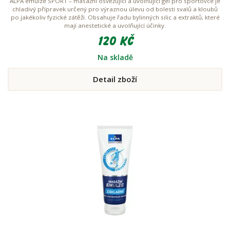
ALPA emulze SPORT – masážní osvěžující a uvolňující gel pro sportovce je
chladivý přípravek určený pro výraznou úlevu od bolesti svalů a kloubů
po jakékoliv fyzické zátěži. Obsahuje řadu bylinných silic a extraktů, které
mají anestetické a uvolňující účinky.
120 Kč
Na skladě
Detail zboží