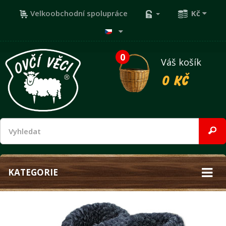
Velkoobchodní spolupráce
Kč
0
Váš košík
0 Kč
KATEGORIE