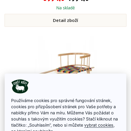
Na skladě
Detail zboží
Používáme cookies pro správné fungování stránek,
cookies pro přizpůsobení stránek pro Vaše potřeby a
nabídky přímo Vám na míru. Můžeme Vás požádat o
Dětské dřevěné bukové sáňky 90 cm
souhlas s takovým využitím cookies? Stačí kliknout na
Tradiční dětské dřevěné sáňky z kvalitního bukového dřeva určené pro
tlačítko: „Souhlasím“, nebo si můžete
vybrat cookies
,
rekreační sáňkování. Skluznice je podbita kovovým pásem pro lepší