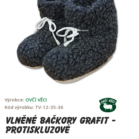
Výrobce:
OVČÍ VĚCI
Kód výrobku:
TV-12-35-36
Vlněné bačkory Grafit -
protiskluzové