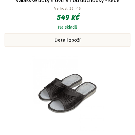
Valašské boty s ovčí vlnou důchodky - šedé
Velikosti 36 - 46
549 Kč
Na skladě
Detail zboží