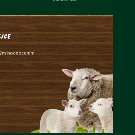
jce
dným hodnocením
.