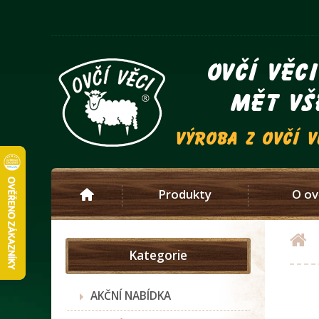
ovčí věc
mět vš
výroba z ovčí 
Produkty
O ov
Kategorie
AKČNÍ NABÍDKA