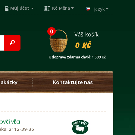
Můj účet
Kč
Měna
Jazyk
0
Váš košík
0 Kč
K dopravě zdarma chybí: 1 599 Kč
Zakázky
Kontaktujte nás
OVČÍ VĚCI
bku:
2112-39-36