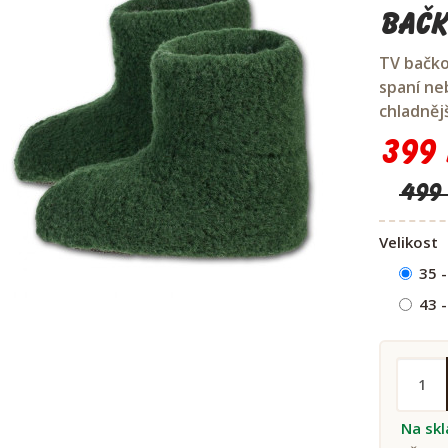
Bačk
TV bačko
spaní neb
chladněj
399 
499
Velikost
35 -
43 -
Na sk