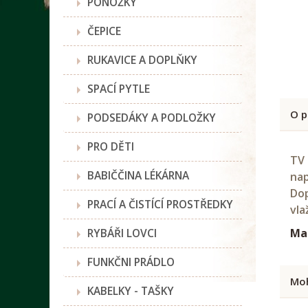
PONOŽKY
ČEPICE
RUKAVICE A DOPLŇKY
SPACÍ PYTLE
O p
PODSEDÁKY A PODLOŽKY
PRO DĚTI
TV 
BABIČČINA LÉKÁRNA
nap
Dop
PRACÍ A ČISTÍCÍ PROSTŘEDKY
vla
RYBÁŘI LOVCI
Mat
FUNKČNI PRÁDLO
Moh
KABELKY - TAŠKY