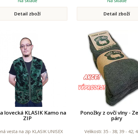
Na skladě
Na skladě
Detail zboží
Detail zboží
a lovecká KLASIK Kamo na
Ponožky z ovčí vlny - Z
ZIP
páry
ěná vesta na zip KLASIK UNISEX
Velikosti: 35 - 38; 39 - 42; 