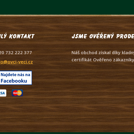
lý kontakt
Jsme ověřený prode
20 732 222 377
Náš obchod získal díky kla
certifikát Ověřeno zákazníky
fo@ovci-veci.cz