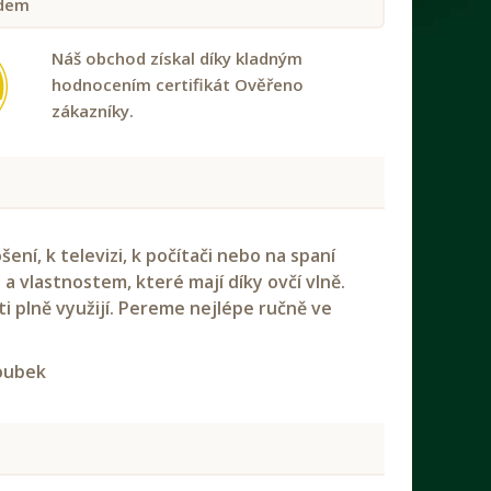
dem
Náš obchod získal díky kladným
hodnocením certifikát Ověřeno
zákazníky.
í, k televizi, k počítači nebo na spaní
i a vlastnostem, které mají díky ovčí vlně.
i plně využijí. Pereme nejlépe ručně ve
roubek