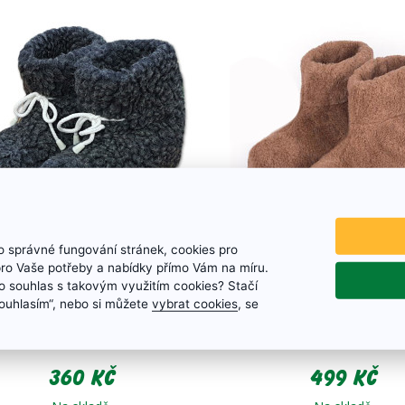
 správné fungování stránek, cookies pro
Vlněné bačkory Grafit -
TV bačkory CAME
pro Vaše potřeby a nabídky přímo Vám na míru.
protiskluzové
 souhlas s takovým využitím cookies? Stačí
„Souhlasím“, nebo si můžete
vybrat cookies
, se
Velikosti: 35 - 46
Velikosti: 35 - 46
360 Kč
499 Kč