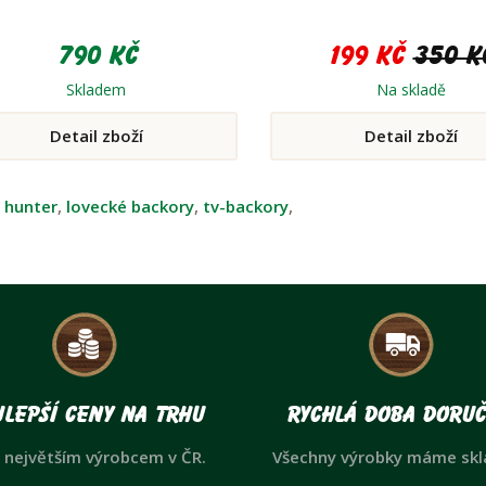
790 Kč
199 Kč
350 K
Skladem
Na skladě
Detail zboží
Detail zboží
:
hunter
,
lovecké backory
,
tv-backory
,
lepší ceny na trhu
Rychlá doba doruč
 největším výrobcem v ČR.
Všechny výrobky máme sk