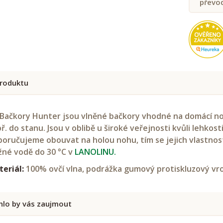
převo
roduktu
Bačkory Hunter jsou vlněné bačkory vhodné na domácí nošen
ř. do stanu. Jsou v oblibě u široké veřejnosti kvůli lehkost
oručujeme obouvat na holou nohu, tím se jejich vlastnost
žné vodě do 30 °C v
LANOLINU.
eriál:
100% ovčí vlna, podrážka gumový protiskluzový v
lo by vás zaujmout