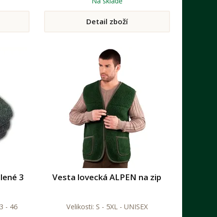
Na skladě
Detail zboží
elené 3
Vesta lovecká ALPEN na zip
43 - 46
Velikosti: S - 5XL - UNISEX