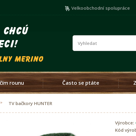
Velkoobchodní spolupráce
i chcú
eci!
vlny merino
čím rounu
Často se ptáte
TV bačkory HUNTER
Výrobce:
Kód výro