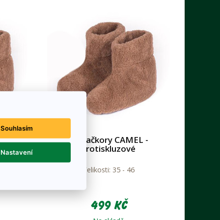
Souhlasím
L
TV bačkory CAMEL -
protiskluzové
Nastavení
Velikosti: 35 - 46
499 Kč