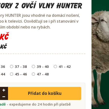
ory z ovčí vlny Hunter
ry HUNTER jsou vhodné na domácí nošení,
o k televizi. Osvědčují se i při stanování v
ším období nebo na rybách.
Kč
 Kč
 36
37 - 38
39 - 40
41 - 42
 44
45 - 46
47 - 48
Přidat do košíku
ladě
- expedujeme do 24 hodin při platbě