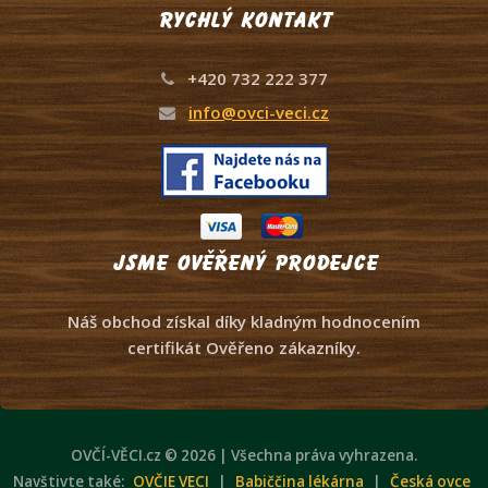
Rychlý kontakt
+420 732 222 377
info@ovci-veci.cz
Jsme ověřený prodejce
Náš obchod získal díky kladným hodnocením
certifikát Ověřeno zákazníky.
OVČÍ-VĚCI.cz © 2026 | Všechna práva vyhrazena.
Navštivte také:
OVČIE VECI
|
Babiččina lékárna
|
Česká ovce