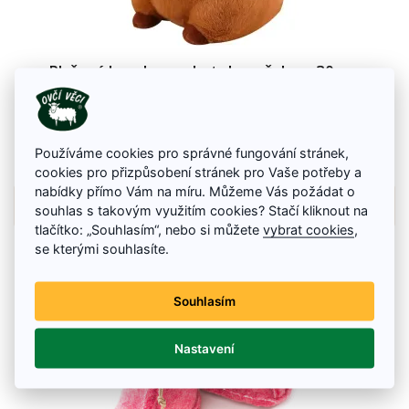
Plyšová kapybara s batohem želvou 30 cm
Je ideálním společníkem pro děti všech věkových kategorií a zároveň
stylovým doplňkem každého dětského pokojíčku.
449 Kč
Používáme cookies pro správné fungování stránek,
Na skladě
cookies pro přizpůsobení stránek pro Vaše potřeby a
nabídky přímo Vám na míru. Můžeme Vás požádat o
Detail zboží
souhlas s takovým využitím cookies? Stačí kliknout na
tlačítko: „Souhlasím“, nebo si můžete
vybrat cookies
,
se kterými souhlasíte.
Souhlasím
Nastavení