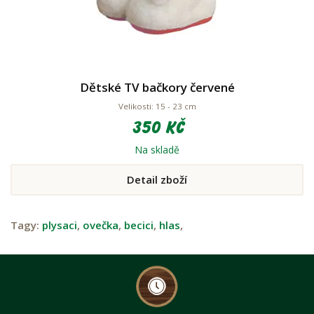
Dětské TV bačkory červené
Velikosti: 15 - 23 cm
350 Kč
Na skladě
Detail zboží
Tagy:
plysaci
,
ovečka
,
becici
,
hlas
,