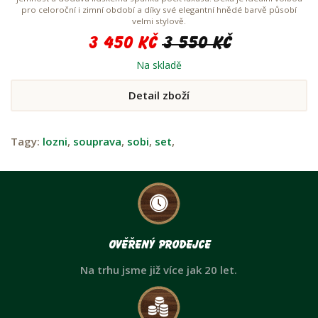
pro celoroční i zimní období a díky své elegantní hnědé barvě působí
velmi stylově.
3 450 Kč
3 550 Kč
Na skladě
Detail zboží
Tagy:
lozni
,
souprava
,
sobi
,
set
,
Ověřený prodejce
Na trhu jsme již více jak 20 let.