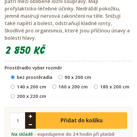
patří mezi oblíbené ložní soupravy. M
ají
profylakticko-léčebné účinky. Nedráždí pokožku,
jemně masírují nervová zakončení na těle. Snižují
také napětí a bolest, odstraňují kladné ionty,
škodlivé pro organismus, které jsou příčinou únavy a
bolestí hlavy.
2 850 Kč
Prostěradlo vyber rozměr
bez prostěradla
90 x 200 cm
140 x 200 cm
160 x 200 cm
180 x 200 cm
200 x 220 cm
Přidat do košíku
Na skladě
- expedujeme do 24 hodin při platbě