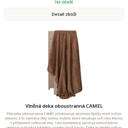
Na skladě
Detail zboží
Vlněná deka oboustranná CAMEL
Přikrývka oboustranná CAMEL představuje absolutní špičku mezi ovčími
dekami, a to zejména díky svému složení, které obsahuje ovčí vlnu Merino
s přídávkem velbloudí vlny. Tato kombinace zaručuje mimořádnou
jemnost a dodává lidskému spánku pocit luxusu. Deka je ideální volbou