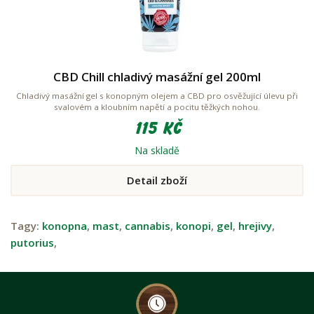
CBD Chill chladivý masážní gel 200ml
Chladivý masážní gel s konopným olejem a CBD pro osvěžující úlevu při
svalovém a kloubním napětí a pocitu těžkých nohou.
115 Kč
Na skladě
Detail zboží
Tagy:
konopna
,
mast
,
cannabis
,
konopi
,
gel
,
hrejivy
,
putorius
,