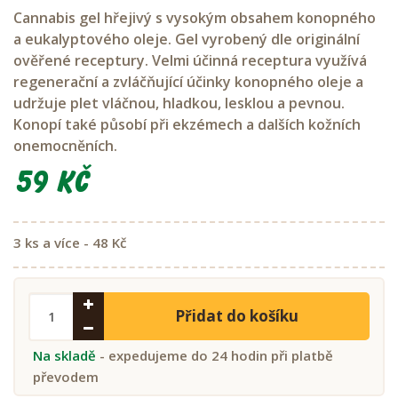
Cannabis gel hřejivý s vysokým obsahem konopného
a eukalyptového oleje. Gel vyrobený dle originální
ověřené receptury. Velmi účinná receptura využívá
regenerační a zvláčňující účinky konopného oleje a
udržuje plet vláčnou, hladkou, lesklou a pevnou.
Konopí také působí při ekzémech a dalších kožních
onemocněních.
59 Kč
3 ks a více - 48 Kč
Přidat do košíku
Na skladě
- expedujeme do 24 hodin při platbě
převodem