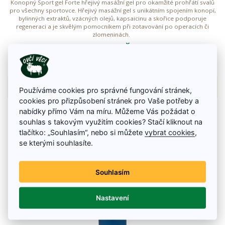
Konopný Sport gel Forte hřejivý masážní gel pro okamžité prohřátí svalů
pro všechny sportovce. Hřejivý masážní gel s unikátním spojením konopí,
bylinných extraktů, vzácných olejů, kapsaicinu a skořice podporuje
regeneraci a je skvělým pomocníkem při zotavování po operacích či
zlomeninách.
99 Kč
Na skladě
Detail zboží
Používáme cookies pro správné fungování stránek,
cookies pro přizpůsobení stránek pro Vaše potřeby a
nabídky přímo Vám na míru. Můžeme Vás požádat o
souhlas s takovým využitím cookies? Stačí kliknout na
tlačítko: „Souhlasím“, nebo si můžete
vybrat cookies
,
se kterými souhlasíte.
Souhlasím
Nastavení