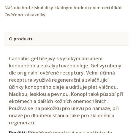
Náš obchod získal díky kladným hodnocením certifikát
Ověřeno zákazníky.
O produktu
Cannabis gel hřejivý s vysokým obsahem
konopného a eukalyptového oleje. Gel vyrobený
dle originální ověřené receptury. Velmi účinná
receptura využívá regenerační a zvláčňující
účinky konopného oleje a udržuje plet vláčnou,
hladkou, lesklou a pevnou. Konopí také působí při
ekzémech a dalších kožních onemocněních.
Používá se na pokožku pro úlevu po námaze, při
únavě po dlouhém stání a také pro zklidnění a
regeneraci.
Použití:
Přiměřené množství gelu vetřete do