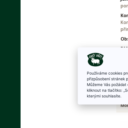
por
Kon
Kon
při
Ob
EA
Vyr
Používáme cookies pro
přizpůsobení stránek 
Můžeme Vás požádat o
kliknout na tlačítko: 
kterými souhlasíte.
Moh