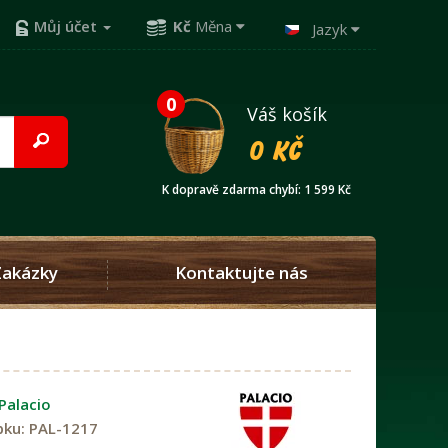
Můj účet
Kč
Měna
Jazyk
0
Váš košík
0 Kč
K dopravě zdarma chybí: 1 599 Kč
Zakázky
Kontaktujte nás
Palacio
bku:
PAL-1217