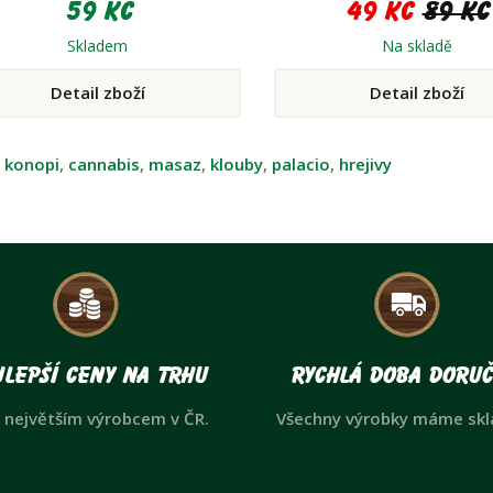
59 Kč
49 Kč
89 Kč
tekuté mýdlo zabíjí 99,9% ba
odstraňuje viry a pomáhá c
Skladem
Na skladě
přirozenou vlhkost vašich 
Detail zboží
Detail zboží
:
konopi
,
cannabis
,
masaz
,
klouby
,
palacio
,
hrejivy
lepší ceny na trhu
Rychlá doba doruč
 největším výrobcem v ČR.
Všechny výrobky máme sk