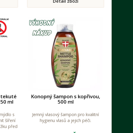
Detail zboží
ních
 tekuté
Konopný šampon s kopřivou,
50 ml
500 ml
 mýdlo s
Jemný vlasový šampon pro kvalitní
t šíření
hygienu vlasů a jejich péči.
ožku před
 Dettol