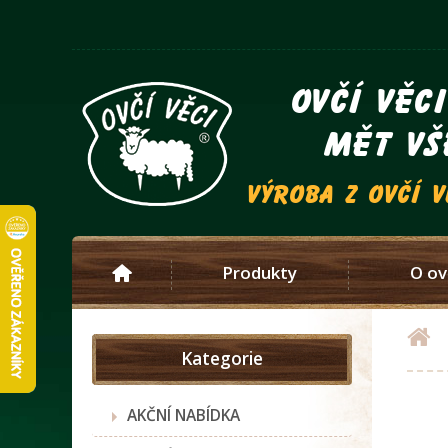
ovčí věc
mět vš
výroba z ovčí 
Produkty
O ov
Kategorie
AKČNÍ NABÍDKA