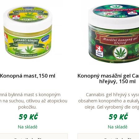
Konopná mast,150 ml
Konopný masážní gel Ca
hřejivý, 150 ml
mná bylinná mast s konopným
Cannabis gel hřejivý s vy
m na suchou, citlivou až atopickou
obsahem konopného a eukal
pokožku.
oleje. Gel vyrobený dle orig
ověřené receptury. Velmi 
59 Kč
59 Kč
receptura využívá regener
zvláčňující účinky konopného
Na skladě
Na skladě
udržuje plet vláčnou, hladkou,
pevnou. Konopí také působ