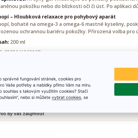
aněnou pokožku nebo do blízkosti očí či úst. Po aplikaci 
opí – Hloubková relaxace pro pohybový aparát
opí, bohaté na omega-3 a omega-6 mastné kyseliny, posky
rozenou ochrannou bariéru pokožky. Přirozená volba pro úl
sah:
200 ml
N:
8595641302207
obeno v České republice
 správné fungování stránek, cookies pro
pro Vaše potřeby a nabídky přímo Vám na míru.
 souhlas s takovým využitím cookies? Stačí
„Souhlasím“, nebo si můžete
vybrat cookies
, se
lo by vás zaujmout