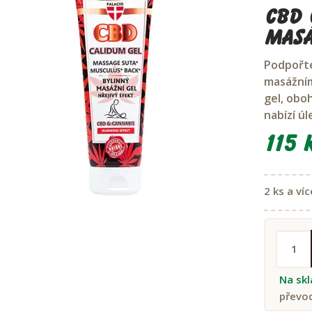
CBD 
masá
Podpořte
masážním
gel, obo
nabízí úl
115 
2 ks a víc
Na sk
převo