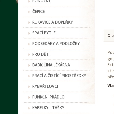
PONOŽKY
ČEPICE
RUKAVICE A DOPLŇKY
SPACÍ PYTLE
O p
PODSEDÁKY A PODLOŽKY
Pod
PRO DĚTI
gel
Ext
BABIČČINA LÉKÁRNA
sti
PRACÍ A ČISTÍCÍ PROSTŘEDKY
pře
Vla
RYBÁŘI LOVCI
FUNKČNI PRÁDLO
KABELKY - TAŠKY