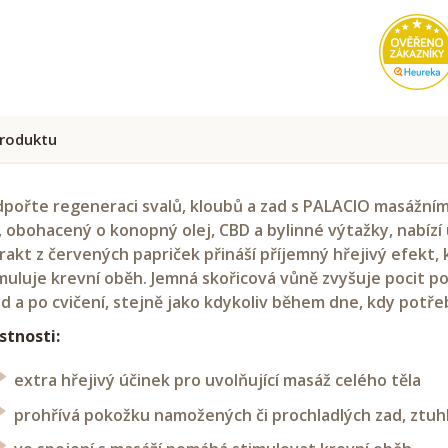
roduktu
pořte regeneraci svalů, kloubů a zad s PALACIO masážním
, obohacený o konopný olej, CBD a bylinné výtažky, nabízí ú
rakt z červených papriček přináší příjemný hřejivý efekt, 
muluje krevní oběh. Jemná skořicová vůně zvyšuje pocit po
d a po cvičení, stejně jako kdykoliv během dne, kdy potře
stnosti:
extra hřejivý účinek pro uvolňující masáž celého těla
prohřívá pokožku namožených či prochladlých zad, ztuh