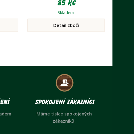
85 Kč
kterií,
hránit
Skladem
rukou.
Detail zboží
ení
Spokojení zákazníci
ladem.
Máme tisíce spokojených
zákazníků.