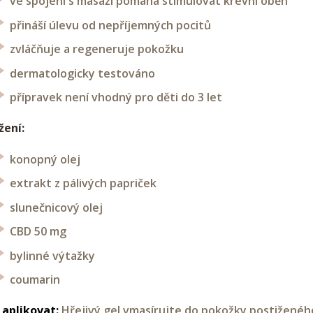
ve spojení s masáží pomáhá stimulovat krevní oběh
přináší úlevu od nepříjemných pocitů
zvláčňuje a regeneruje pokožku
dermatologicky testováno
přípravek není vhodný pro děti do 3 let
žení:
konopný olej
extrakt z pálivých papriček
slunečnicový olej
CBD 50 mg
bylinné výtažky
coumarin
 aplikovat:
Hřejivý gel vmasírujte do pokožky postiženého 