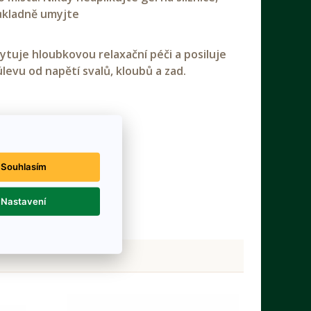
důkladně umyjte
tuje hloubkovou relaxační péči a posiluje
evu od napětí svalů, kloubů a zad.
Souhlasím
Nastavení