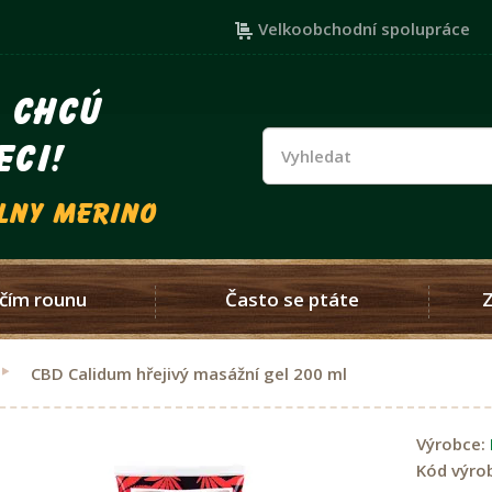
Velkoobchodní spolupráce
i chcú
eci!
vlny merino
čím rounu
Často se ptáte
CBD Calidum hřejivý masážní gel 200 ml
Výrobce:
Kód výro