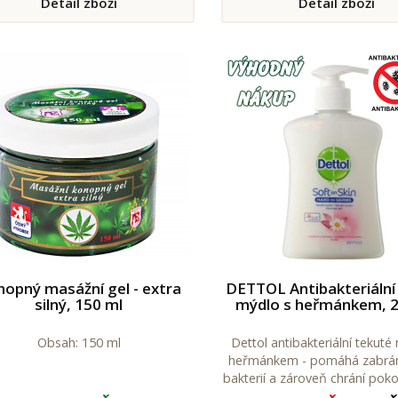
Detail zboží
Detail zboží
ekzémech a dalších kož
onemocněních.
opný masážní gel - extra
DETTOL Antibakteriální
silný, 150 ml
mýdlo s heřmánkem, 2
Obsah: 150 ml
Dettol antibakteriální tekuté
heřmánkem - pomáhá zabráni
bakterií a zároveň chrání pok
vysušením při každém praní.