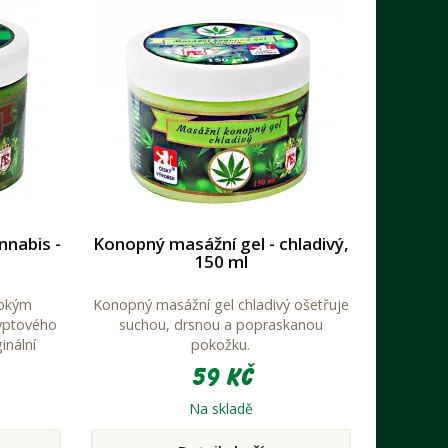
nnabis -
Konopný masážní gel - chladivý,
150 ml
sokým
Konopný masážní gel chladivý ošetřuje
yptového
suchou, drsnou a popraskanou
inální
pokožku.
účinná
59 Kč
ační a
 oleje a
Na skladě
 lesklou a
í při