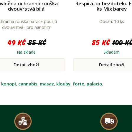
vlněná ochranná rouška
Respirátor bezdoteku 
dvouvrstvá bílá
ks Mix barev
hranná rouška na více použití
Obsah: 10 ks
dvouvrstvá i pro nanofiltr
49 Kč
85 Kč
85 Kč
100 K
Na skladě
Skladem
Detail zboží
Detail zboží
:
konopi
,
cannabis
,
masaz
,
klouby
,
forte
,
palacio
,