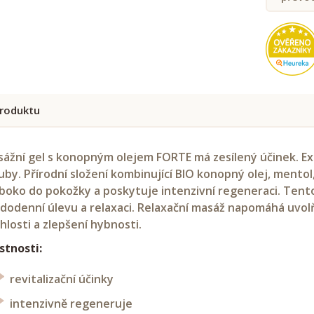
roduktu
ážní gel s konopným olejem FORTE má zesílený účinek. Ext
uby. Přírodní složení kombinující BIO konopný olej, mentol,
boko do pokožky a poskytuje intenzivní regeneraci. Tento 
dodenní úlevu a relaxaci. Relaxační masáž napomáhá uvolň
hlosti a zlepšení hybnosti.
stnosti:
revitalizační účinky
intenzivně regeneruje