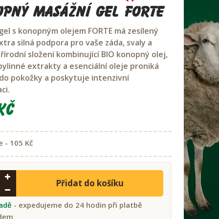
pný masážní gel FORTE
gel s konopným olejem FORTE má zesílený
xtra silná podpora pro vaše záda, svaly a
řírodní složení kombinující BIO konopný olej,
bylinné extrakty a esenciální oleje proniká
do pokožky a poskytuje intenzivní
ci.
Kč
e - 105 Kč
Přidat do košíku
ladě
- expedujeme do 24 hodin při platbě
dem