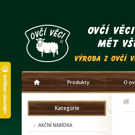
ovčí věc
mět vš
výroba z ovčí 
Produkty
O ov
Kategorie
AKČNÍ NABÍDKA