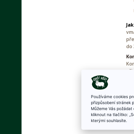
Jak
vma
pře
do 
Kon
Kon
při
Ob
EA
Používáme cookies pro
Vyr
přizpůsobení stránek 
Můžeme Vás požádat o
kliknout na tlačítko: 
kterými souhlasíte.