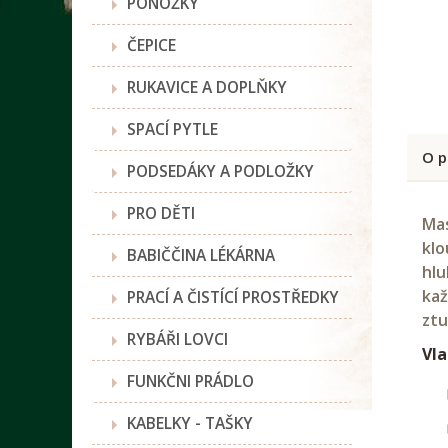
PONOŽKY
ČEPICE
RUKAVICE A DOPLŇKY
SPACÍ PYTLE
O p
PODSEDÁKY A PODLOŽKY
PRO DĚTI
Mas
klo
BABIČČINA LÉKÁRNA
hlu
kaž
PRACÍ A ČISTÍCÍ PROSTŘEDKY
ztu
RYBÁŘI LOVCI
Vla
FUNKČNI PRÁDLO
KABELKY - TAŠKY