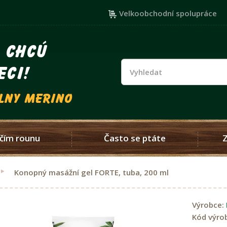
Velkoobchodní spolupráce
i chcú
eci!
vlny merino
čím rounu
Často se ptáte
Konopný masážní gel FORTE, tuba, 200 ml
Výrobce:
Kód výro