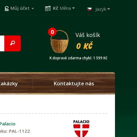
Můj účet
Kč
Měna
Jazyk
0
Váš košík
0 Kč
K dopravě zdarma chybí: 1 599 Kč
Zakázky
Kontaktujte nás
Palacio
bku:
PAL-1122