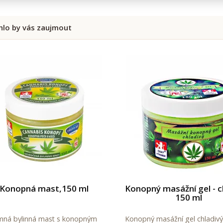
lo by vás zaujmout
Konopná mast,150 ml
Konopný masážní gel - c
150 ml
mná bylinná mast s konopným
Konopný masážní gel chladivý