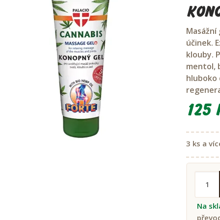
Kono
Masážní 
účinek. E
klouby. P
mentol, 
hluboko 
regenera
125 
3 ks a víc
Na sk
převo