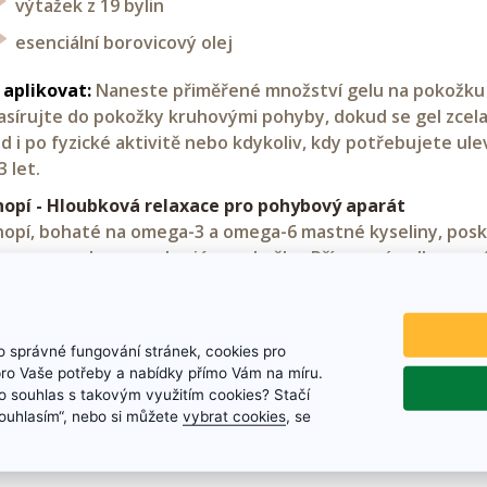
výtažek z 19 bylin
esenciální borovicový olej
 aplikovat:
Naneste přiměřené množství gelu na pokožku v
sírujte do pokožky kruhovými pohyby, dokud se gel zcela
d i po fyzické aktivitě nebo kdykoliv, kdy potřebujete ule
3 let.
opí - Hloubková relaxace pro pohybový aparát
opí, bohaté na omega-3 a omega-6 mastné kyseliny, posky
rozenou ochrannou bariéru pokožky. Přírozená volba pro úl
sah:
200 ml
N:
8595641301705
 správné fungování stránek, cookies pro
obeno v České republice
pro Vaše potřeby a nabídky přímo Vám na míru.
 souhlas s takovým využitím cookies? Stačí
„Souhlasím“, nebo si můžete
vybrat cookies
, se