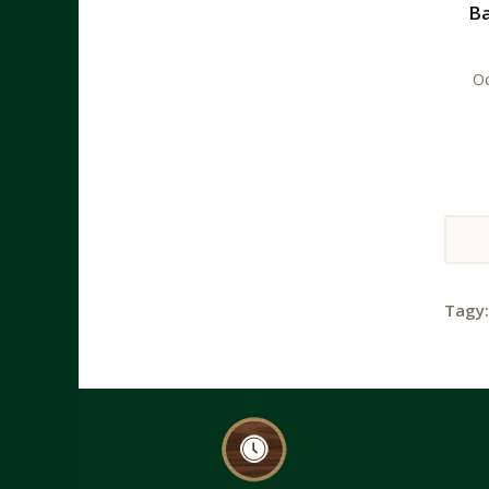
Ba
Oc
Tagy