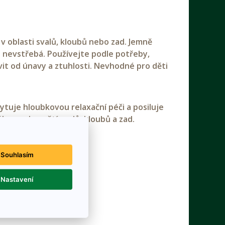
 oblasti svalů, kloubů nebo zad. Jemně
 nevstřebá. Používejte podle potřeby,
vit od únavy a ztuhlosti. Nevhodné pro děti
tuje hloubkovou relaxační péči a posiluje
evu od napětí svalů, kloubů a zad.
Souhlasím
Nastavení