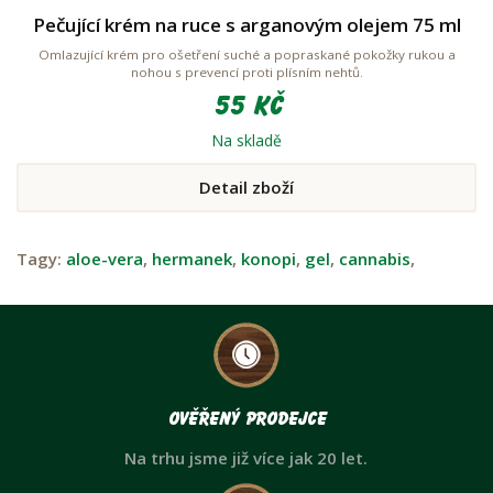
Pečující krém na ruce s arganovým olejem 75 ml
Omlazující krém pro ošetření suché a popraskané pokožky rukou a
nohou s prevencí proti plísním nehtů.
55 Kč
Na skladě
Detail zboží
Tagy:
aloe-vera
,
hermanek
,
konopi
,
gel
,
cannabis
,
Ověřený prodejce
Na trhu jsme již více jak 20 let.