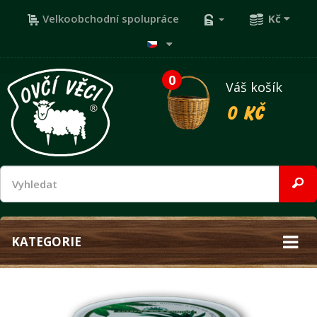
Velkoobchodní spolupráce
Kč
0
Váš košík
0 Kč
KATEGORIE