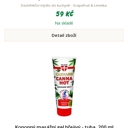
Dezinfekční mýdlo do kuchyně - Grapefruit & Limetka.
59 Kč
Na skladě
Detail zboží
Konopný masážní gel hřejivý - tuba, 200 ml