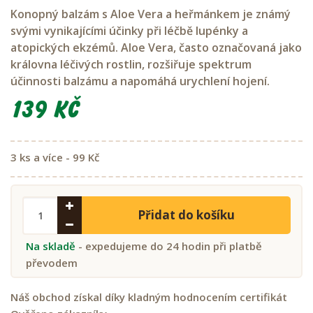
Konopný balzám s Aloe Vera a heřmánkem je známý
svými vynikajícími účinky při léčbě lupénky a
atopických ekzémů. Aloe Vera, často označovaná jako
královna léčivých rostlin, rozšiřuje spektrum
účinnosti balzámu a napomáhá urychlení hojení.
139 Kč
3 ks a více - 99 Kč
Přidat do košíku
Na skladě
- expedujeme do 24 hodin při platbě
převodem
Náš obchod získal díky kladným hodnocením certifikát