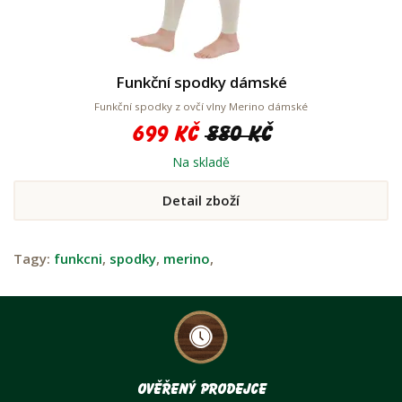
Funkční spodky dámské
Funkční spodky z ovčí vlny Merino dámské
699 Kč
880 Kč
Na skladě
Detail zboží
Tagy:
funkcni
,
spodky
,
merino
,
Ověřený prodejce