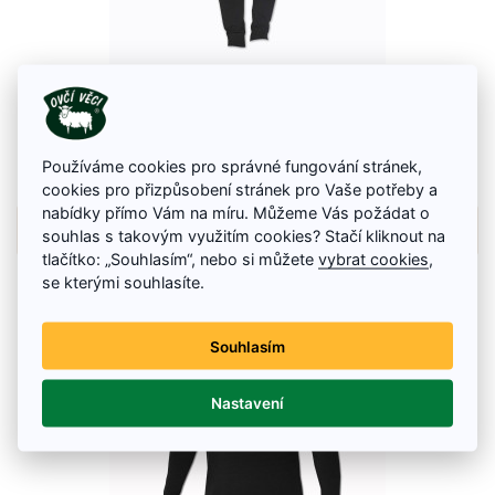
Funkční spodky pánské LABIR
Velikosti: M - 3XL
1 290 Kč
Používáme cookies pro správné fungování stránek,
Skladem
cookies pro přizpůsobení stránek pro Vaše potřeby a
nabídky přímo Vám na míru. Můžeme Vás požádat o
Detail zboží
souhlas s takovým využitím cookies? Stačí kliknout na
tlačítko: „Souhlasím“, nebo si můžete
vybrat cookies
,
se kterými souhlasíte.
Souhlasím
Nastavení