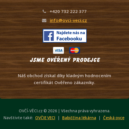
+420 732 222 377
info@ovci-veci.cz
Jsme ověřený prodejce
Náš obchod získal díky kladným hodnocením
certifikát Ověřeno zákazníky.
OVČÍ-VĚCI.cz © 2026 | Všechna práva vyhrazena.
Navštivte také:
OVČIE VECI
|
Babiččina lékárna
|
Česká ovce