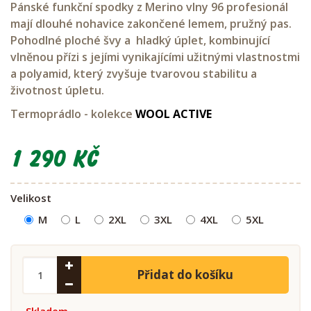
Pánské funkční spodky z Merino vlny 96 profesionál
mají dlouhé nohavice zakončené lemem, pružný pas.
Pohodlné ploché švy a hladký úplet, kombinující
vlněnou přízi s jejími vynikajícími užitnými vlastnostmi
a polyamid, který zvyšuje tvarovou stabilitu a
životnost úpletu.
Termoprádlo - kolekce
WOOL ACTIVE
1 290 Kč
Velikost
M
L
2XL
3XL
4XL
5XL
Přidat do košíku
Skladem