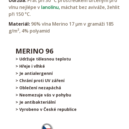
Údržba:
Prát při 30 °C prostředkem určeným pro
vlnu nejlépe v
lanolínu,
máchat bez aviváže, žehlit
při 150 °C.
Materiál:
96% vlna Merino 17 µm v gramáži 185
g/m², 4% polyamid
MERINO 96
> Udržuje tělesnou teplotu
> Hřeje i vlhké
> Je antialergenní
> Chrání proti UV záření
> Oblečení nezapáchá
> Neomezuje vás v pohybu
> Je antibakteriální
> Vyrobeno v České republice