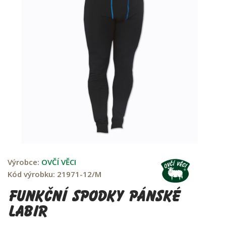
Výrobce:
OVČÍ VĚCI
Kód výrobku:
21971-12/M
Funkční spodky pánské
LABIR