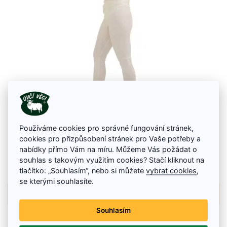
Funkční spodky dámské
Používáme cookies pro správné fungování stránek,
cookies pro přizpůsobení stránek pro Vaše potřeby a
Funkční spodky z ovčí vlny Merino dámské
nabídky přímo Vám na míru. Můžeme Vás požádat o
699 Kč
880 Kč
souhlas s takovým využitím cookies? Stačí kliknout na
tlačítko: „Souhlasím“, nebo si můžete
vybrat cookies
,
Na skladě
se kterými souhlasíte.
Detail zboží
Souhlasím