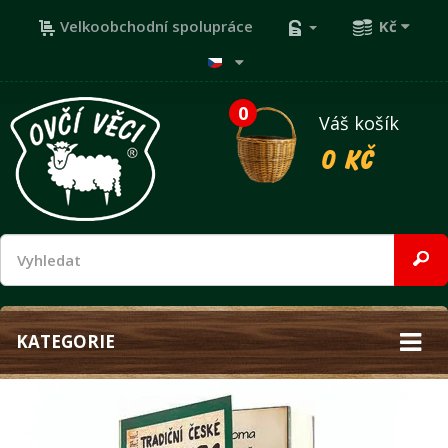
Velkoobchodní spolupráce
Kč
0
Váš košík
0 Kč
KATEGORIE