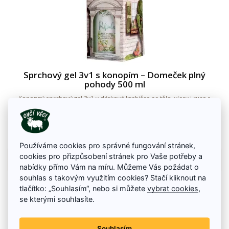
Sprchový gel 3v1 s konopím – Domeček plný
pohody 500 ml
Konopný sprchový gel 3v1 v dárkové krabičce na tělo, vlasy i ruce s
konopným olejem a podmanivou vůní.
170 Kč
Na skladě
Používáme cookies pro správné fungování stránek,
cookies pro přizpůsobení stránek pro Vaše potřeby a
Detail zboží
nabídky přímo Vám na míru. Můžeme Vás požádat o
souhlas s takovým využitím cookies? Stačí kliknout na
tlačítko: „Souhlasím“, nebo si můžete
vybrat cookies
,
se kterými souhlasíte.
Souhlasím