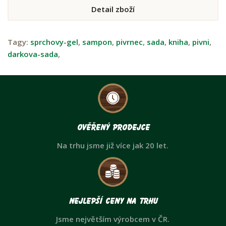
Detail zboží
Tagy:
sprchovy-gel
,
sampon
,
pivrnec
,
sada
,
kniha
,
pivni
,
darkova-sada
,
Ověřený prodejce
Na trhu jsme již více jak 20 let.
Nejlepší ceny na trhu
Jsme největším výrobcem v ČR.