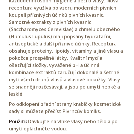
každodenní osobní hygieně a péči o vlasy. Nová
receptura využívá po vzoru moderních pivních
koupelí příznivých účinků pivních kvasnic.
Samotné extrakty z pivních kvasnic
(Saccharomyces Cerevisiae) a chmelu obecného
(Humulus Lupulus) mají popsány hydratační,
antiseptické a další příznivé účinky. Receptura
obsahuje proteiny, lipoidy, vitamíny a jiné vlasu a
pokožce prospěšné látky. Kvalitní mycí a
ošetřující složky, vyvážené pH a účinná
kombinace extraktů zaručují dokonalé a šetrné
mytí všech druhů vlasů a vlasové pokožky. Vlasy
se snadněji rozčesávají, a jsou po umytí hebké a
lesklé.
Po odklopení přední strany krabičky kosmetické
sady si můžete přečíst Pivrncův komiks.
Použití:
Dávkujte na vlhké vlasy nebo tělo a po
umytí opláchněte vodou.