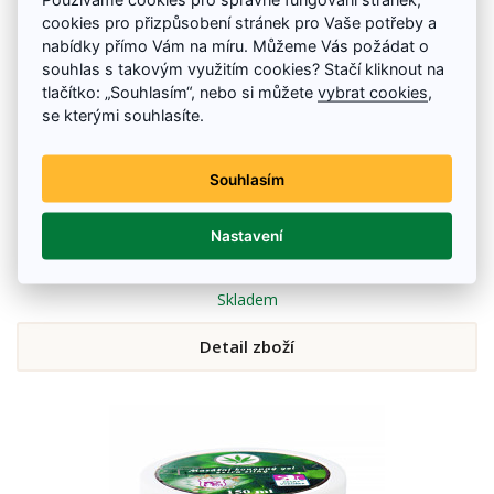
cookies pro přizpůsobení stránek pro Vaše potřeby a
nabídky přímo Vám na míru. Můžeme Vás požádat o
souhlas s takovým využitím cookies? Stačí kliknout na
tlačítko: „Souhlasím“, nebo si můžete
vybrat cookies
,
se kterými souhlasíte.
Souhlasím
Mast Arnika, 250 ml
Arniková mast na křečové a bolavé žíly i pokožku celého těla, má výrazné
léčivé účinky, a proto se používá v lidovém léčitelství už od nepaměti.
Nastavení
99 Kč
Skladem
Detail zboží