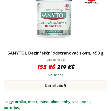
SANYTOL Dezinfekční odstraňovač skvrn, 450 g
Obsah: 450 g
155 Kč
219 Kč
Na skladě
Detail zboží
Tagy:
arnika
,
mast
,
mast
,
akne
,
nohy
,
vceli-vosk
,
putorius
,