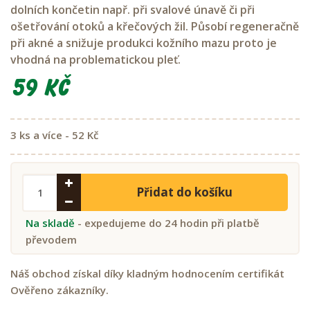
dolních končetin např. při svalové únavě či při
ošetřování otoků a křečových žil. Působí regeneračně
při akné a snižuje produkci kožního mazu proto je
vhodná na problematickou pleť.
59 Kč
3 ks a více - 52 Kč
Přidat do košíku
Na skladě
- expedujeme do 24 hodin při platbě
převodem
Náš obchod získal díky kladným hodnocením certifikát
Ověřeno zákazníky.