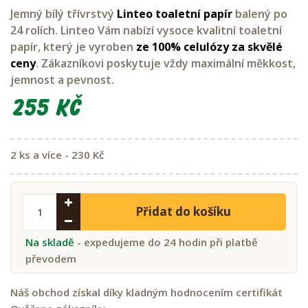
Jemný bílý třívrstvý
Linteo toaletní papír
balený po
24 rolích. Linteo Vám nabízí vysoce kvalitní toaletní
papír, který je vyroben
ze 100% celulózy za skvělé
ceny
. Zákazníkovi poskytuje vždy maximální měkkost,
jemnost a pevnost.
255 Kč
2 ks a více - 230 Kč
Přidat do košíku
Na skladě
- expedujeme do 24 hodin při platbě
převodem
Náš obchod získal díky kladným hodnocením certifikát