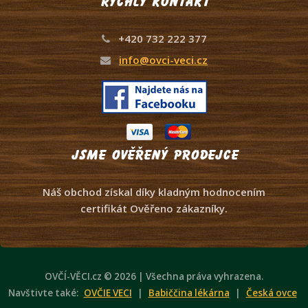
Rychlý kontakt
+420 732 222 377
info@ovci-veci.cz
Jsme ověřený prodejce
Náš obchod získal díky kladným hodnocením
certifikát Ověřeno zákazníky.
OVČÍ-VĚCI.cz © 2026 | Všechna práva vyhrazena.
Navštivte také:
OVČIE VECI
|
Babiččina lékárna
|
Česká ovce