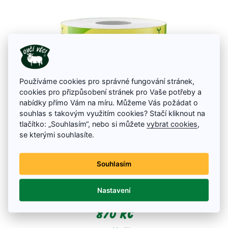
Používáme cookies pro správné fungování stránek,
cookies pro přizpůsobení stránek pro Vaše potřeby a
nabídky přímo Vám na míru. Můžeme Vás požádat o
souhlas s takovým využitím cookies? Stačí kliknout na
tlačítko: „Souhlasím“, nebo si můžete
vybrat cookies
,
se kterými souhlasíte.
Toaletní papír Tento Family Maxi 2-Vrstvý 64 ks
Toaletní papír Tento Family Maxi vám díky materiálu zaručí naprostý
Souhlasím
komfort. Jedná se o dvouvrstvý papír takže rulička nabízí více, než u
silnějších variant. Pokud řešíte i otázku zátěže přírody, bude vás určitě
zajímat, že se jedná o recyklovaný výrobek a neškodí tak životnímu
Nastavení
prostředí. V obrovském XXL balíku získáte celkem 64 ks rolí. Je dokonale
pevný a jemný, aby poskytoval potřebný komfort coby jednovrstvý papír.
870 Kč