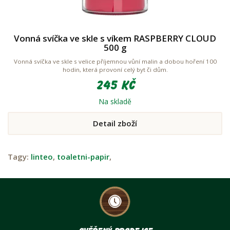
Vonná svíčka ve skle s víkem RASPBERRY CLOUD
500 g
Vonná svíčka ve skle s velice příjemnou vůní malin a dobou hoření 100
hodin, která provoní celý byt či dům.
245 Kč
Na skladě
Detail zboží
Tagy:
linteo
,
toaletni-papir
,