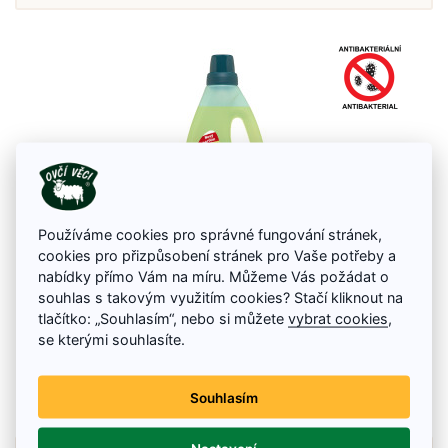
Používáme cookies pro správné fungování stránek,
cookies pro přizpůsobení stránek pro Vaše potřeby a
nabídky přímo Vám na míru. Můžeme Vás požádat o
souhlas s takovým využitím cookies? Stačí kliknout na
SANYTOL Dezinfekční univerzální čistič na podlahy
tlačítko: „Souhlasím“, nebo si můžete
vybrat cookies
,
citrus, 1 L
se kterými souhlasíte.
vůně citron, Obsah: 1000 ml
99 Kč
128 Kč
Souhlasím
Skladem