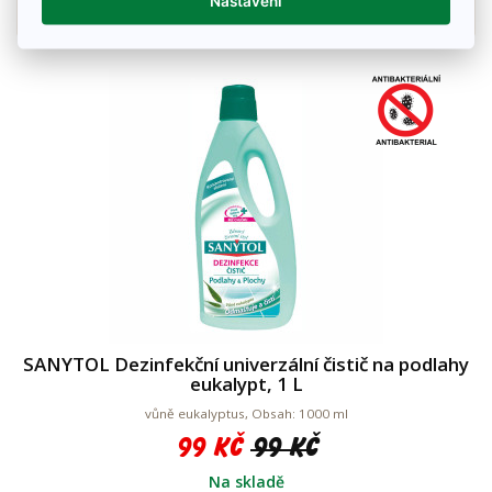
Nastavení
Detail zboží
SANYTOL Dezinfekční univerzální čistič na podlahy
eukalypt, 1 L
vůně eukalyptus, Obsah: 1000 ml
99 Kč
99 Kč
Na skladě