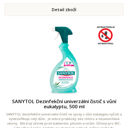
Detail zboží
SANYTOL Dezinfekční univerzální čistič s vůní
eukalyptu, 500 ml
SANYTOL dezinfekční univerzální čistič ve spreji s vůní eukalyptu vyčistí a
vydezinfikuje celý dům. Je velice praktický, bez chlóru a nezanechává
skvrny. Má trojí účinek proti bakteriím, plísním a virům. Účinný pro WC,
odpadkové koše, nádoby na domovní odpad, zvířecí záchody,