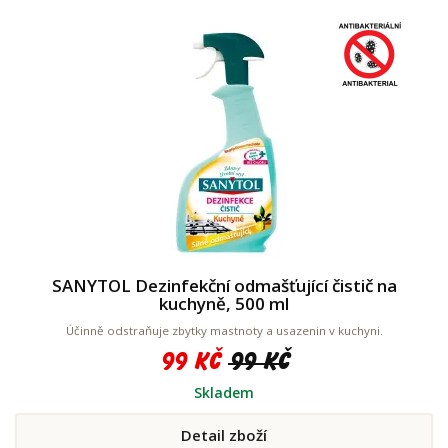
SANYTOL Dezinfekční odmašťující čistič na
kuchyně, 500 ml
Účinně odstraňuje zbytky mastnoty a usazenin v kuchyni.
99 Kč
99 Kč
Skladem
Detail zboží