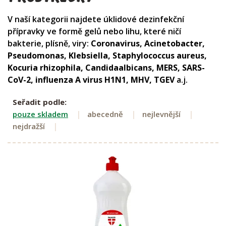
V naší kategorii najdete úklidové dezinfekční
přípravky ve formě gelů nebo lihu, které ničí
bakterie, plísně, viry:
Coronavirus, Acinetobacter,
Pseudomonas, Klebsiella, Staphylococcus aureus,
Kocuria rhizophila, Candidaalbicans, MERS, SARS-
CoV-2, influenza A virus H1N1, MHV, TGEV
a.j.
Seřadit podle:
pouze skladem
abecedně
nejlevnější
nejdražší