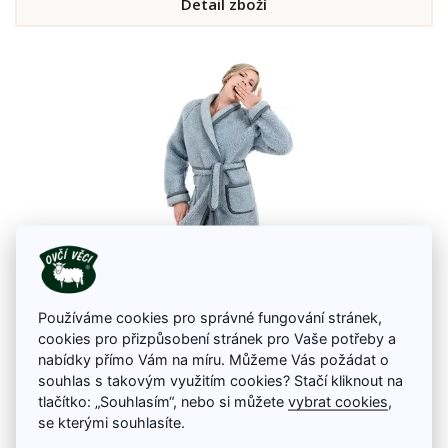
Detail zboží
Používáme cookies pro správné fungování stránek,
Župan z ovčí vlny Modrý
cookies pro přizpůsobení stránek pro Vaše potřeby a
Nechte se hýčkat naším elegantním županem z ovčí vlny Merino v krásné
nabídky přímo Vám na míru. Můžeme Vás požádat o
modré barvě, který Vám zaručí teplo a pohodlí.
souhlas s takovým využitím cookies? Stačí kliknout na
2 950 Kč
tlačítko: „Souhlasím“, nebo si můžete
vybrat cookies
,
se kterými souhlasíte.
Na skladě