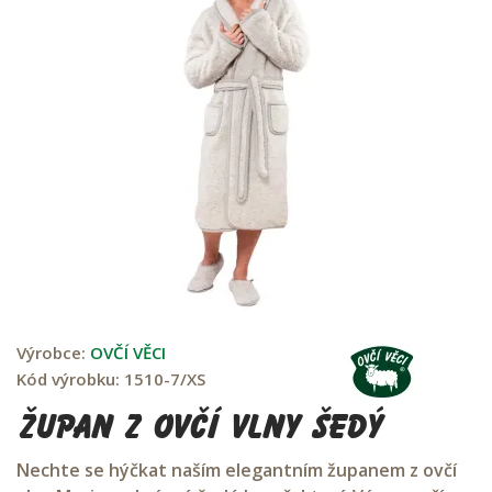
Výrobce:
OVČÍ VĚCI
Kód výrobku:
1510-7/XS
Župan z ovčí vlny šedý
Nechte se hýčkat naším elegantním županem z ovčí