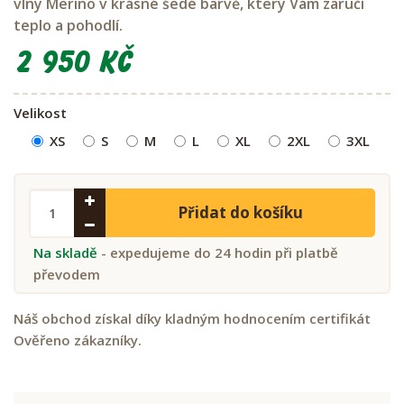
vlny Merino v krásné šedé barvě, který Vám zaručí
teplo a pohodlí.
2 950 Kč
Velikost
XS
S
M
L
XL
2XL
3XL
Přidat do košíku
Na skladě
- expedujeme do 24 hodin při platbě
převodem
Náš obchod získal díky kladným hodnocením certifikát
Ověřeno zákazníky.