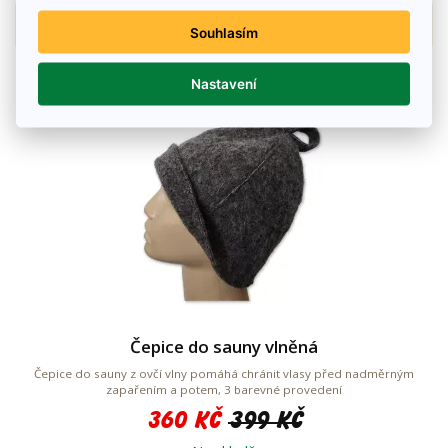
Detail zboží
Souhlasím
Nastavení
Čepice do sauny vlněná
Čepice do sauny z ovčí vlny pomáhá chránit vlasy před nadměrným
zapařením a potem, 3 barevné provedení
360 Kč
399 Kč