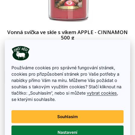
Vonná svíčka ve skle s víkem APPLE - CINNAMON
500 g
Vonná svíčka ve skle s velmi příjemnou vůní jablka a skořice
245 Kč
Na skladě
Používáme cookies pro správné fungování stránek,
cookies pro přizpůsobení stránek pro Vaše potřeby a
Detail zboží
nabídky přímo Vám na míru. Můžeme Vás požádat o
souhlas s takovým využitím cookies? Stačí kliknout na
tlačítko: „Souhlasím“, nebo si můžete
vybrat cookies
,
se kterými souhlasíte.
Souhlasím
Nastavení