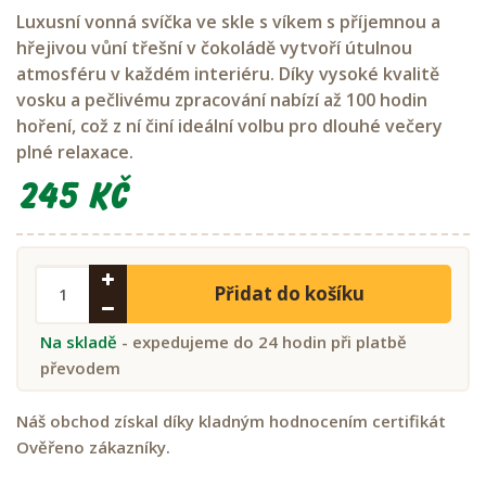
Luxusní vonná svíčka ve skle s víkem s příjemnou a
hřejivou vůní třešní v čokoládě vytvoří útulnou
atmosféru v každém interiéru. Díky vysoké kvalitě
vosku a pečlivému zpracování nabízí až 100 hodin
hoření, což z ní činí ideální volbu pro dlouhé večery
plné relaxace.
245 Kč
Přidat do košíku
Na skladě
- expedujeme do 24 hodin při platbě
převodem
Náš obchod získal díky kladným hodnocením certifikát
Ověřeno zákazníky.