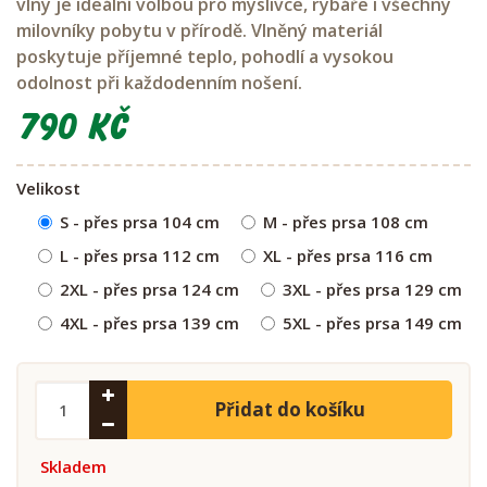
vlny je ideální volbou pro myslivce, rybáře i všechny
milovníky pobytu v přírodě. Vlněný materiál
poskytuje příjemné teplo, pohodlí a vysokou
odolnost při každodenním nošení.
790 Kč
Velikost
S - přes prsa 104 cm
M - přes prsa 108 cm
L - přes prsa 112 cm
XL - přes prsa 116 cm
2XL - přes prsa 124 cm
3XL - přes prsa 129 cm
4XL - přes prsa 139 cm
5XL - přes prsa 149 cm
Přidat do košíku
Skladem