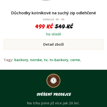
Důchodky kotníkové na suchý zip odlehčené
Velikosti: 36 - 46
499 Kč
549 Kč
Na skladě
Detail zboží
Tagy:
backory
,
norske
,
tv
,
tv-backory
,
cerne
,
Ověřený prodejce
Na trhu jsme již více jak 20 let.