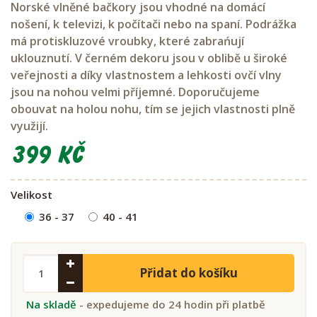
Norské vlněné bačkory jsou vhodné na domácí
nošení, k televizi, k počítači nebo na spaní. Podrážka
má protiskluzové vroubky, které zabrańují
uklouznutí. V černém dekoru jsou v oblibě u široké
veřejnosti a díky vlastnostem a lehkosti ovčí vlny
jsou na nohou velmi příjemné. Doporučujeme
obouvat na holou nohu, tím se jejich vlastnosti plně
využijí.
399 Kč
Velikost
36 - 37
40 - 41
Přidat do košíku
Na skladě
- expedujeme do 24 hodin při platbě