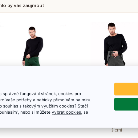
lo by vás zaujmout
 správné fungování stránek, cookies pro
pro Vaše potřeby a nabídky přímo Vám na míru.
Spodky EXPLORER
Spodky z ovčí vlny se 
 souhlas s takovým využitím cookies? Stačí
Grafit
„Souhlasím“, nebo si můžete
vybrat cookies
, se
Spodky z ovčího rouna
Pánské spodky z ovčí vlny v
šlemi