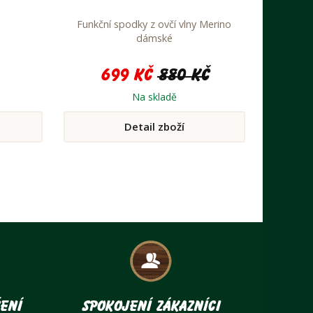
Funkční spodky z ovčí vlny Merino
dámské
699 Kč
880 Kč
Na skladě
Detail zboží
ení
Spokojení zákazníci