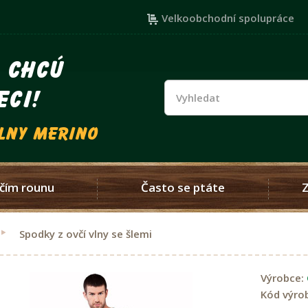
Velkoobchodní spolupráce
i chcú
eci!
vlny merino
čím rounu
Často se ptáte
Spodky z ovčí vlny se šlemi
Výrobce:
Kód výro