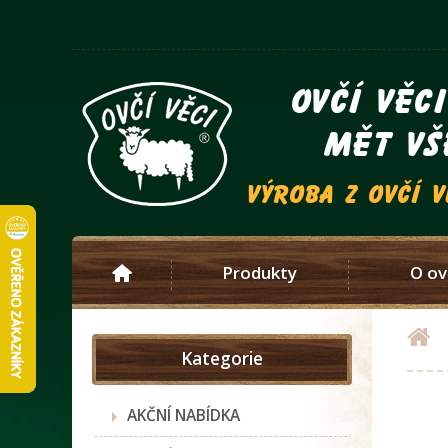
ovčí věc
mět vš
výroba z ovčí 
Produkty
O ov
Kategorie
AKČNÍ NABÍDKA