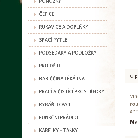
PONOŽKY
ČEPICE
RUKAVICE A DOPLŇKY
SPACÍ PYTLE
PODSEDÁKY A PODLOŽKY
PRO DĚTI
O p
BABIČČINA LÉKÁRNA
PRACÍ A ČISTÍCÍ PROSTŘEDKY
Vln
rou
RYBÁŘI LOVCI
shr
FUNKČNI PRÁDLO
Mat
KABELKY - TAŠKY