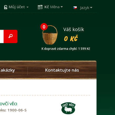
Můj účet
Kč
Měna
Jazyk
0
Váš košík
0 Kč
K dopravě zdarma chybí: 1 599 Kč
Zakázky
Kontaktujte nás
OVČÍ VĚCI
bku:
1900-06-S