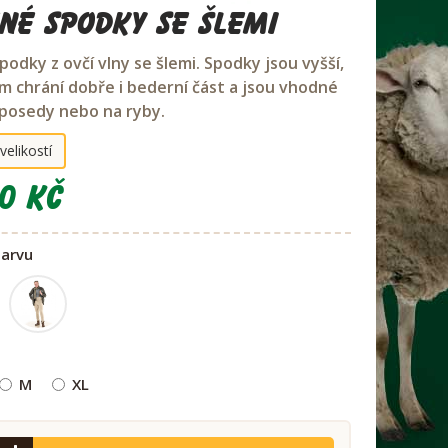
né spodky se šlemi
odky z ovčí vlny se šlemi. Spodky jsou vyšší,
m chrání dobře i bederní část a jsou vhodné
 posedy nebo na ryby.
velikostí
0 Kč
barvu
M
XL