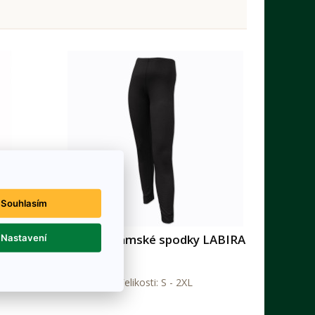
Souhlasím
šlemi
Funkční dámské spodky LABIRA
Nastavení
yšší se
Velikosti: S - 2XL