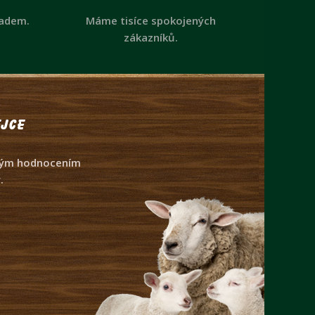
ladem.
Máme tisíce spokojených
zákazníků.
jce
dným hodnocením
.