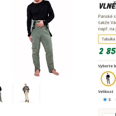
Vlně
Pánské sp
takže Vá
např. na
Tabulka 
2 85
Vyberte 
Velikost
S