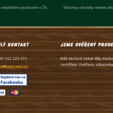
 největším výrobcem v ČR.
Všechny výrobky máme sk
lý kontakt
Jsme ověřený prode
20 732 222 377
Náš obchod získal díky kla
certifikát Ověřeno zákazníky
fo@ovci-veci.cz