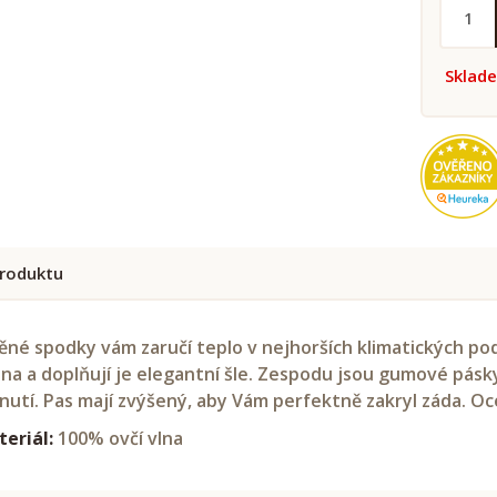
Sklad
roduktu
ěné spodky vám zaručí teplo v nejhorších klimatických p
na a doplňují je elegantní šle. Zespodu jsou gumové pásk
nutí. Pas mají zvýšený, aby Vám perfektně zakryl záda. Oce
eriál:
100% ovčí vlna