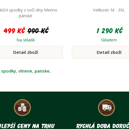
kční spodky z ovčí vlny Merino
Velikosti: M - 3XL
pánské
499 Kč
990 Kč
1 290 Kč
Na skladě
Skladem
Detail zboží
Detail zboží
:
spodky
,
vlnene
,
panske
,
lepší ceny na trhu
Rychlá doba doruč