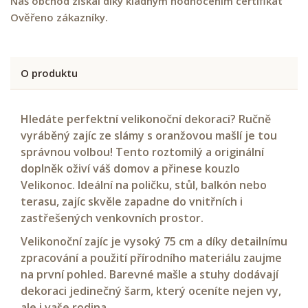
Náš obchod získal díky kladným hodnocením certifikát
Ověřeno zákazníky.
O produktu
Hledáte perfektní velikonoční dekoraci? Ručně
vyráběný zajíc ze slámy s oranžovou mašlí je tou
správnou volbou! Tento roztomilý a originální
doplněk oživí váš domov a přinese kouzlo
Velikonoc. Ideální na poličku, stůl, balkón nebo
terasu, zajíc skvěle zapadne do vnitřních i
zastřešených venkovních prostor.
Velikonoční zajíc je vysoký 75 cm a díky detailnímu
zpracování a použití přírodního materiálu zaujme
na první pohled. Barevné mašle a stuhy dodávají
dekoraci jedinečný šarm, který oceníte nejen vy,
ale i vaše rodina.