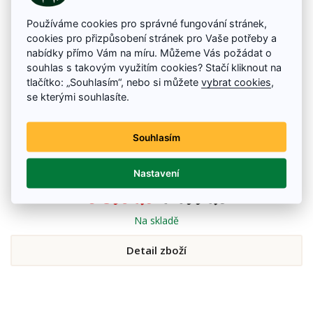
Používáme cookies pro správné fungování stránek,
cookies pro přizpůsobení stránek pro Vaše potřeby a
nabídky přímo Vám na míru. Můžeme Vás požádat o
souhlas s takovým využitím cookies? Stačí kliknout na
tlačítko: „Souhlasím“, nebo si můžete
vybrat cookies
,
se kterými souhlasíte.
Souhlasím
Stolička beran
Nastavení
Stolička BERAN nosnost 140 kg
3 890 Kč
4 499 Kč
Na skladě
Detail zboží