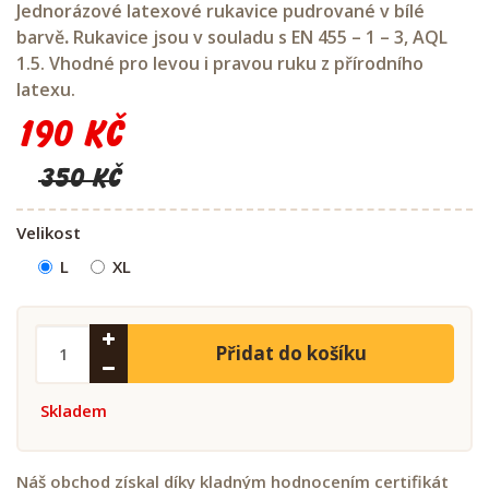
Jednorázové latexové rukavice pudrované v bílé
barvě
.
Rukavice jsou v souladu s EN 455 – 1 – 3, AQL
1.5. Vhodné pro levou i pravou ruku z přírodního
latexu.
190 Kč
350 Kč
Velikost
L
XL
Přidat do košíku
Skladem
Náš obchod získal díky kladným hodnocením certifikát