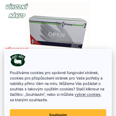
Rukavice Prime Source vinylové bílé 100 ks
Používáme cookies pro správné fungování stránek,
cookies pro přizpůsobení stránek pro Vaše potřeby a
Jednorázové vinylové rukavice Prime Source jemně pudrované v bílé
barvě. Rukavice jsou v souladu s EN 455 – 1 – 3, AQL 1.5. Vhodné pro
nabídky přímo Vám na míru. Můžeme Vás požádat o
levou i pravou ruku z přírodního latexu, hypoalergenní.
souhlas s takovým využitím cookies? Stačí kliknout na
180 Kč
299 Kč
tlačítko: „Souhlasím“, nebo si můžete
vybrat cookies
,
se kterými souhlasíte.
Skladem
Detail zboží
Souhlasím