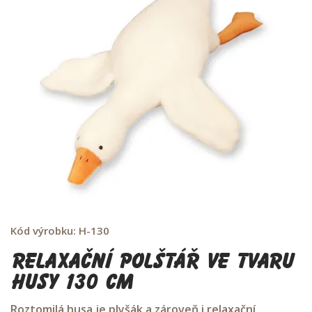
Kód výrobku:
H-130
Relaxační polštář ve tvaru
husy 130 cm
Roztomilá husa je plyšák a zároveň i relaxační