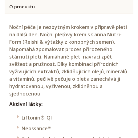
O produktu
Noční péče je nezbytným krokem v přípravě pleti
na další den. Noční pleťový krém s Canna Nutri-
Form (Reishi & výtažky z konopných semen).
Napomáhá zpomalovat proces přirozeného
stárnutí pleti. Namáhané pleti navrací zpět
svěžest a pružnost. Díky kombinaci přírodních
vyživujících extraktů, zklidňujících olejů, minerálů
a vitamínů, pečlivě pečuje o pleť a zanechává ji
hydratovanou, vyživenou, zklidněnou a
sjednocenou.
Aktivní látky:
Liftonin®-QI
Neossance™