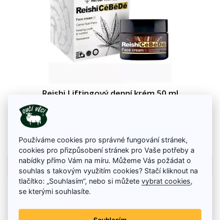
Reishi Liftingový denní krém 50 ml
Reishi Liftingový denní krém napomáhá zpomalovat proces přirozeného
stárnutí pleti.
145 Kč
Používáme cookies pro správné fungování stránek,
Na skladě
cookies pro přizpůsobení stránek pro Vaše potřeby a
nabídky přímo Vám na míru. Můžeme Vás požádat o
Detail zboží
souhlas s takovým využitím cookies? Stačí kliknout na
tlačítko: „Souhlasím“, nebo si můžete
vybrat cookies
,
se kterými souhlasíte.
Souhlasím