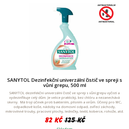
SANYTOL Dezinfekční univerzální čistič ve spreji s
vůní grepu, 500 ml
SANYTOL dezinfekční univerzální čistič ve spreji s vůní grepu vyčistí a
vydezinfikuje celý dům. Je velice praktický, bez chlóru a nezanechává
skvrny. Má trojí účinek proti bakteriím, plísním a virům. Účinný pro WC,
odpadkové koše, nádoby na domovní odpad, zvířecí záchody,
mikrovlnné trouby, pracovní plochy, ledničky, textil, koberce, rohože, atd.
82 Kč
125 Kč