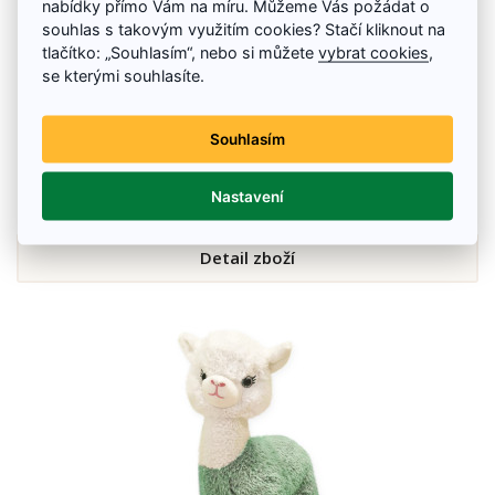
nabídky přímo Vám na míru. Můžeme Vás požádat o
souhlas s takovým využitím cookies? Stačí kliknout na
tlačítko: „Souhlasím“, nebo si můžete
vybrat cookies
,
se kterými souhlasíte.
Plyšová Lama 45 cm
Souhlasím
Výška: 45 cm Délka: 30 cm
450 Kč
650 Kč
Nastavení
Na skladě
Detail zboží