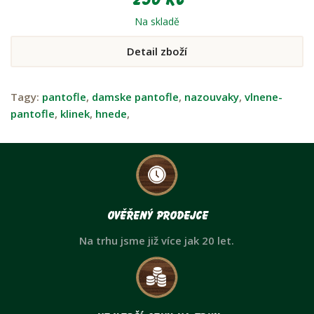
250 Kč
Na skladě
Detail zboží
Tagy:
pantofle
,
damske pantofle
,
nazouvaky
,
vlnene-
pantofle
,
klinek
,
hnede
,
Ověřený prodejce
Na trhu jsme již více jak 20 let.