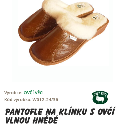
Výrobce:
OVČÍ VĚCI
Kód výrobku:
W012-24/36
Pantofle na klínku s ovčí
vlnou hnědé