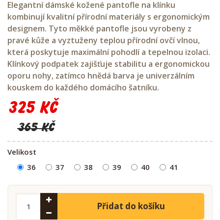
Elegantní dámské kožené pantofle na klínku
kombinují kvalitní přírodní materiály s ergonomickým
designem. Tyto měkké pantofle jsou vyrobeny z
pravé kůže a vyztuženy teplou přírodní ovčí vlnou,
která poskytuje maximální pohodlí a tepelnou izolaci.
Klínkový podpatek zajišťuje stabilitu a ergonomickou
oporu nohy, zatímco hnědá barva je univerzálním
kouskem do každého domácího šatníku.
325 Kč
365 Kč
Velikost
36
37
38
39
40
41
Přidat do košíku