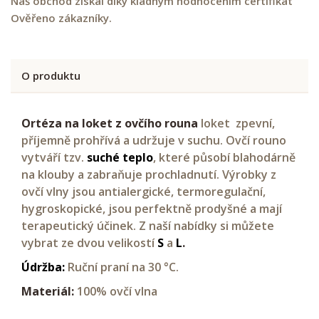
Náš obchod získal díky kladným hodnocením certifikát
Ověřeno zákazníky.
O produktu
Ortéza na loket z ovčího rouna
loket zpevní,
příjemně prohřívá a udržuje v suchu. Ovčí rouno
vytváří tzv.
suché
teplo
, které působí blahodárně
na klouby a zabraňuje prochladnutí. Výrobky z
ovčí vlny jsou antialergické, termoregulační,
hygroskopické, jsou perfektně prodyšné a mají
terapeutický účinek. Z naší nabídky si můžete
vybrat ze dvou velikostí
S
a
L
.
Údržba:
Ruční praní na 30 °C.
Materiál:
100% ovčí vlna