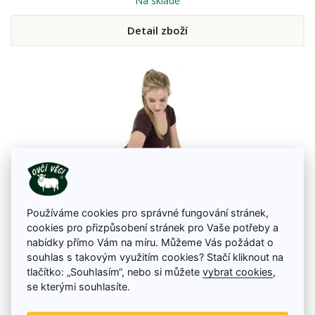
Na skladě
Detail zboží
Používáme cookies pro správné fungování stránek,
cookies pro přizpůsobení stránek pro Vaše potřeby a
nabídky přímo Vám na míru. Můžeme Vás požádat o
Vlněný chránič kolena
souhlas s takovým využitím cookies? Stačí kliknout na
tlačítko: „Souhlasím“, nebo si můžete
vybrat cookies
,
Chránič kolena z ovčí vlny na uvázání. Chránič udržuje koleno v suchu a
se kterými souhlasíte.
příjemně zahřívá. Chrání koleno od chladu, ale také od lehčího nárazu.
269 Kč