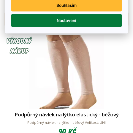
Souhlasím
Na skladě
Detail zboží
Nastavení
Podpůrný návlek na lýtko elastický - béžový
Podpůrný návlek na lýtko - béžový Velikost: UNI
90 Kč