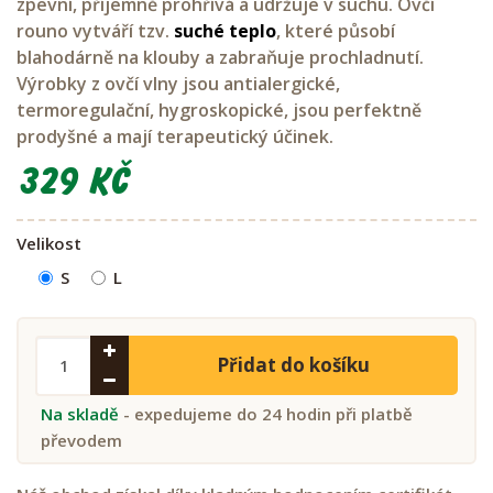
zpevní, příjemně prohřívá a udržuje v suchu. Ovčí
rouno vytváří tzv.
suché teplo
, které působí
blahodárně na klouby a zabraňuje prochladnutí.
Výrobky z ovčí vlny jsou antialergické,
termoregulační, hygroskopické, jsou perfektně
prodyšné a mají terapeutický účinek.
329 Kč
Velikost
S
L
Přidat do košíku
Na skladě
- expedujeme do 24 hodin při platbě
převodem