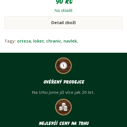
90 Kč
Na skladě
Detail zboží
Tagy:
orteza
,
loket
,
chranic
,
navlek
,
Ověřený prodejce
Na trhu jsme již více jak 20 let.
Nejlepší ceny na trhu