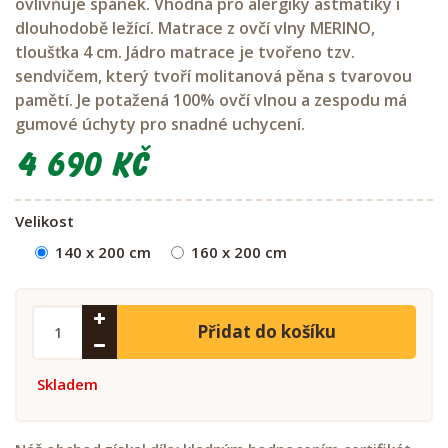
ovlivňuje spánek. Vhodná pro alergiky astmatiky i
dlouhodobě ležící. Matrace z ovčí vlny MERINO,
tloušťka 4 cm. Jádro matrace je tvořeno tzv.
sendvičem, který tvoří molitanová pěna s tvarovou
pamětí. Je potažená 100% ovčí vlnou a zespodu má
gumové úchyty pro snadné uchycení.
4 690 Kč
Velikost
140 x 200 cm
160 x 200 cm
Přidat do košíku
Skladem