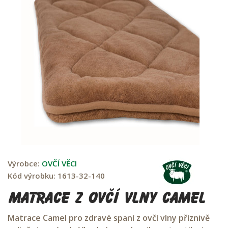
Výrobce:
OVČÍ VĚCI
Kód výrobku:
1613-32-140
Matrace z ovčí vlny Camel
Matrace Camel pro zdravé spaní z ovčí vlny příznivě