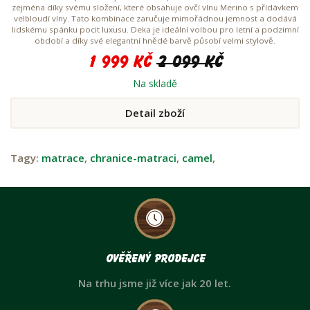
zejména díky svému složení, které obsahuje ovčí vlnu Merino s přídávkem
velbloudí vlny. Tato kombinace zaručuje mimořádnou jemnost a dodává
lidskému spánku pocit luxusu. Deka je ideální volbou pro letní a podzimní
období a díky své elegantní hnědé barvě působí velmi stylově.
1 999 Kč
2 099 Kč
Na skladě
Detail zboží
Tagy:
matrace
,
chranice-matraci
,
camel
,
Ověřený prodejce
Na trhu jsme již více jak 20 let.