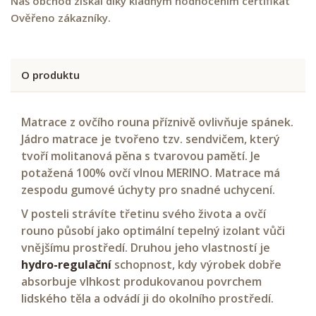
Náš obchod získal díky kladným hodnocením certifikát
Ověřeno zákazníky.
O produktu
Matrace z ovčího rouna příznivě ovlivňuje spánek.
Jádro matrace je tvořeno tzv. sendvičem, který
tvoří molitanová pěna s tvarovou pamětí. Je
potažená 100% ovčí vlnou MERINO. Matrace má
zespodu gumové úchyty pro snadné uchycení.
V posteli strávíte třetinu svého života a ovčí
rouno působí jako optimální tepelný izolant vůči
vnějšímu prostředí. Druhou jeho vlastností je
hydro-regulační
schopnost, kdy výrobek dobře
absorbuje vlhkost produkovanou povrchem
lidského těla a odvádí ji do okolního prostředí.