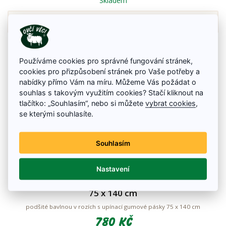
Skladem
Detail zboží
Používáme cookies pro správné fungování stránek,
cookies pro přizpůsobení stránek pro Vaše potřeby a
nabídky přímo Vám na míru. Můžeme Vás požádat o
souhlas s takovým využitím cookies? Stačí kliknout na
tlačítko: „Souhlasím“, nebo si můžete
vybrat cookies
,
se kterými souhlasíte.
Souhlasím
Nastavení
Prostěradlo z ovčí vlny - matracový chránič dětský
75 x 140 cm
podšité bavlnou v rozích s upínací gumové pásky 75 x 140 cm
780 Kč