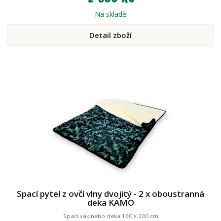
Na skladě
Detail zboží
Spací pytel z ovčí vlny dvojitý - 2 x oboustranná
deka KAMO
Spací vak nebo deka 160 x 200 cm