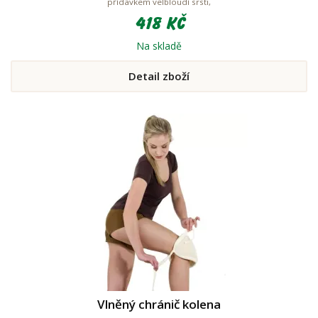
přídavkem velbloudí srsti,
418 Kč
Na skladě
Detail zboží
Vlněný chránič kolena