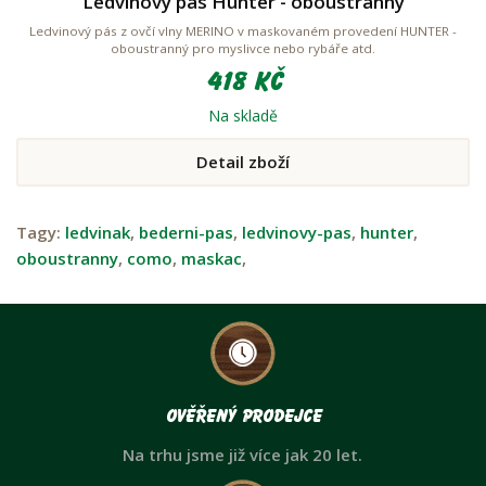
Ledvinový pás Hunter - oboustranný
Ledvinový pás z ovčí vlny MERINO v maskovaném provedení HUNTER -
oboustranný pro myslivce nebo rybáře atd.
418 Kč
Na skladě
Detail zboží
Tagy:
ledvinak
,
bederni-pas
,
ledvinovy-pas
,
hunter
,
oboustranny
,
como
,
maskac
,
Ověřený prodejce
Na trhu jsme již více jak 20 let.