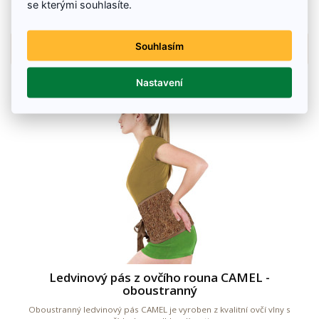
se kterými souhlasíte.
Na skladě
Souhlasím
Detail zboží
Nastavení
Ledvinový pás z ovčího rouna CAMEL -
oboustranný
Oboustranný ledvinový pás CAMEL je vyroben z kvalitní ovčí vlny s