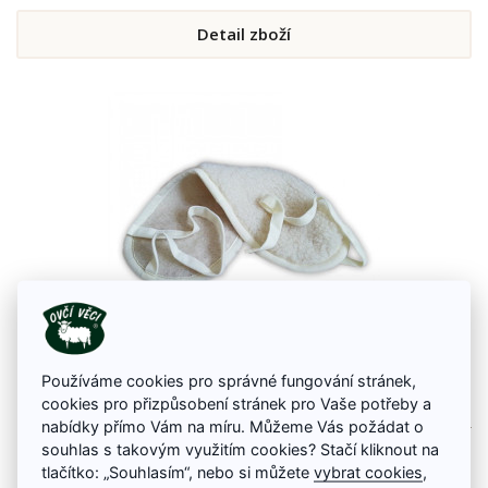
Detail zboží
Používáme cookies pro správné fungování stránek,
Mini ledvinový pás
cookies pro přizpůsobení stránek pro Vaše potřeby a
Mini ledvinový pás z ovčí vlny zakryje pouze kříže neboli bedra, které jsou
nabídky přímo Vám na míru. Můžeme Vás požádat o
nejchoulostivější na prochladnutí. Není vidět pod oblečením a také nevadí
souhlas s takovým využitím cookies? Stačí kliknout na
v pohybu např. při práci. Výborný je i pro děti.
tlačítko: „Souhlasím“, nebo si můžete
vybrat cookies
,
219 Kč