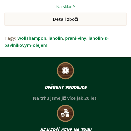
Na skladě
Detail zboží
Tagy:
wollshampon
,
lanolin
,
prani-vlny
,
lanolin-s-
bavlnikovym-olejem
,
Ověřený prodejce
Na trhu jsme již více jak 20 let.
Nejlepší ceny na trhu