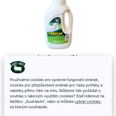
Lanolin na praní 1 L
Lanolin na praní výrobků z ovčí vlny a jiných kvalitních a jemných textilií.
Prací prostředek díky obsahu lanolinu čistí jemně a důkladně, nemění tvar
ani barvu prádla, dezinfikuje a prádlo svěže voní.
140 Kč
Používáme cookies pro správné fungování stránek,
cookies pro přizpůsobení stránek pro Vaše potřeby a
Na skladě
nabídky přímo Vám na míru. Můžeme Vás požádat o
souhlas s takovým využitím cookies? Stačí kliknout na
Detail zboží
tlačítko: „Souhlasím“, nebo si můžete
vybrat cookies
,
se kterými souhlasíte.