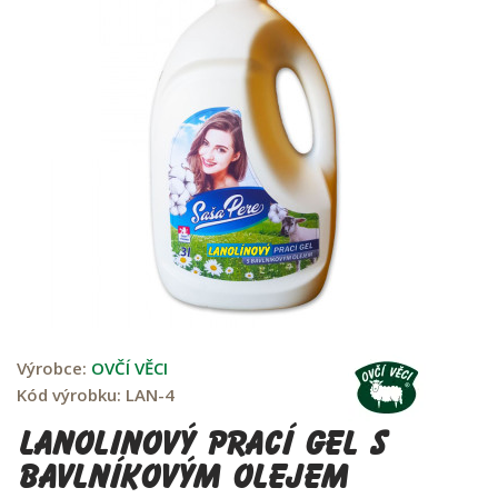
Výrobce:
OVČÍ VĚCI
Kód výrobku:
LAN-4
Lanolinový prací gel s
bavlníkovým olejem