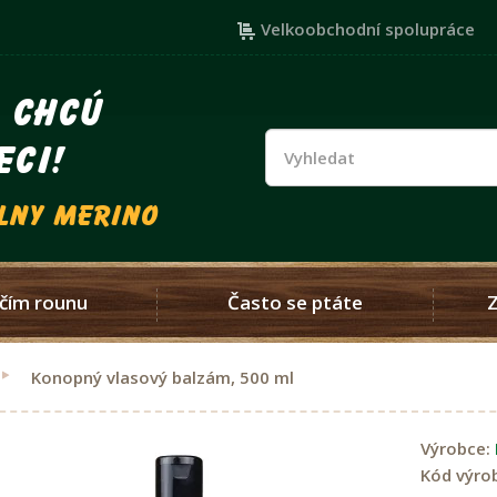
Velkoobchodní spolupráce
i chcú
eci!
vlny merino
čím rounu
Často se ptáte
Konopný vlasový balzám, 500 ml
Výrobce:
Kód výro