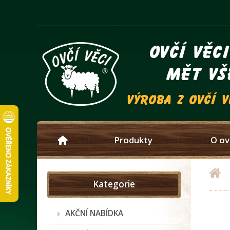
ovčí věc
mět vš
výroba z ovčí 
Produkty
O ov
Kategorie
AKČNÍ NABÍDKA