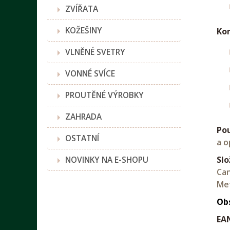
ZVÍŘATA
KOŽEŠINY
Ko
VLNĚNÉ SVETRY
VONNÉ SVÍCE
PROUTĚNÉ VÝROBKY
ZAHRADA
Pou
OSTATNÍ
a o
NOVINKY NA E-SHOPU
Slo
Can
Met
Ob
EA