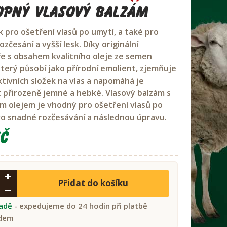
pný vlasový balzám
k pro ošetření vlasů po umytí, a také pro
zčesání a vyšší lesk. Díky originální
e s obsahem kvalitního oleje ze semen
který působí jako přírodní emolient, zjemňuje
ktivních složek na vlas a napomáhá je
 přirozeně jemné a hebké. Vlasový balzám s
 olejem je vhodný pro ošetření vlasů po
ro snadné rozčesávání a následnou úpravu.
č
Přidat do košíku
ladě
- expedujeme do 24 hodin při platbě
dem