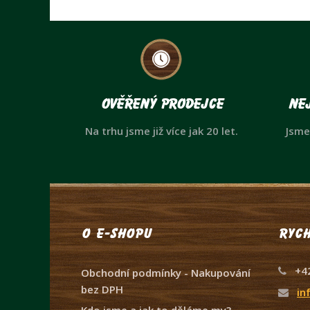
Ověřený prodejce
Nej
Na trhu jsme již více jak 20 let.
Jsme
O e-shopu
Rych
+4
Obchodní podmínky - Nakupování
bez DPH
in
Kdo jsme a jak to děláme my?