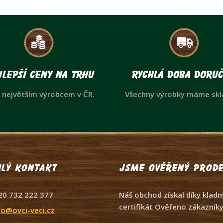
lepší ceny na trhu
Rychlá doba doruč
 největším výrobcem v ČR.
Všechny výrobky máme sk
lý kontakt
Jsme ověřený prode
20 732 222 377
Náš obchod získal díky kla
certifikát Ověřeno zákazníky
fo@ovci-veci.cz