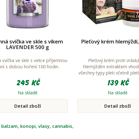
ná svíčka ve skle s víkem
Pleťový krém hlemýždí,
LAVENDER 500 g
 svíčka ve skle s velice příjemnou
Pleťový krém proti vrásk
ůní s dobou hoření 100 hodin.
hlemýždím extraktem vhod
všechny typy pleti včetně plet
245 Kč
139 Kč
Na skladě
Na skladě
Detail zboží
Detail zboží
:
balzam
,
konopi
,
vlasy
,
cannabis
,