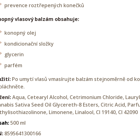
prevence roztřepených konečků
nopný vlasový balzám obsahuje:
konopný olej
kondicionační složky
glycerin
parfém
žití:
Po umytí vlasů vmasírujte balzám stejnoměrně od ko
pláchněte.
žení:
Aqua, Cetearyl Alcohol, Cetrimonium Chloride, Lauryl
nabis Sativa Seed Oil Glycereth-8 Esters, Citric Acid, Par
hylisothiazolinone, Limonene, Linalool, CI 19140, CI 42090
sah:
500 ml
N:
8595641300166