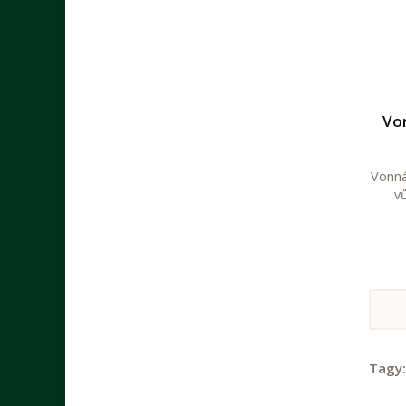
Von
Vonná
v
Tagy