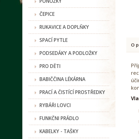
PONOŽKY
ČEPICE
RUKAVICE A DOPLŇKY
SPACÍ PYTLE
O p
PODSEDÁKY A PODLOŽKY
Pří
PRO DĚTI
rec
BABIČČINA LÉKÁRNA
úči
kon
PRACÍ A ČISTÍCÍ PROSTŘEDKY
Vla
RYBÁŘI LOVCI
FUNKČNI PRÁDLO
KABELKY - TAŠKY