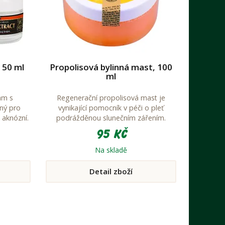
 50 ml
Propolisová bylinná mast, 100
ml
ám s
Regenerační propolisová mast je
ný pro
vynikající pomocník v péči o pleť
i aknózní.
podrážděnou slunečním zářením.
95 Kč
Na skladě
Detail zboží