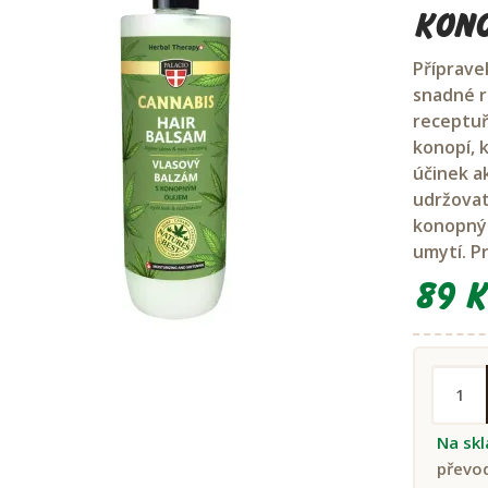
Kono
Příprave
snadné ro
receptuř
konopí, 
účinek a
udržovat
konopným
umytí. P
89 K
Na sk
převo