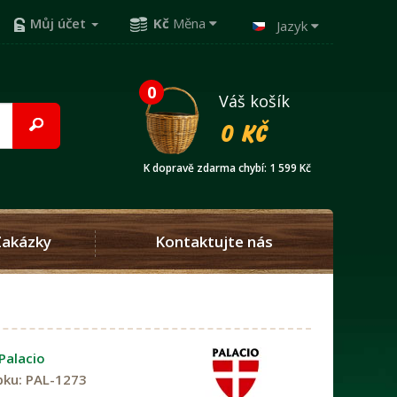
Můj účet
Kč
Měna
Jazyk
0
Váš košík
0 Kč
K dopravě zdarma chybí: 1 599 Kč
Zakázky
Kontaktujte nás
Palacio
bku:
PAL-1273