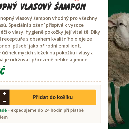
pný vlasový šampon
onopný vlasový šampon vhodný pro všechny
sů. Speciální složení přispívá k vysoce
péči o vlasy, hygieně pokožky její vitalitě. Díky
ní receptuře s obsahem kvalitního oleje ze
nopí působí jako přírodní emollient,
 účinek mycích složek na pokožku i vlasy a
 je udržovat přirozeně hebké a jemné.
č
Přidat do košíku
ladě
- expedujeme do 24 hodin při platbě
dem