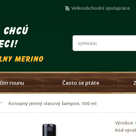
Velkoobchodní spolupráce
i chcú
eci!
vlny merino
čím rounu
Často se ptáte
Konopný jemný vlasový šampon, 500 ml
Výrobce:
Kód výro