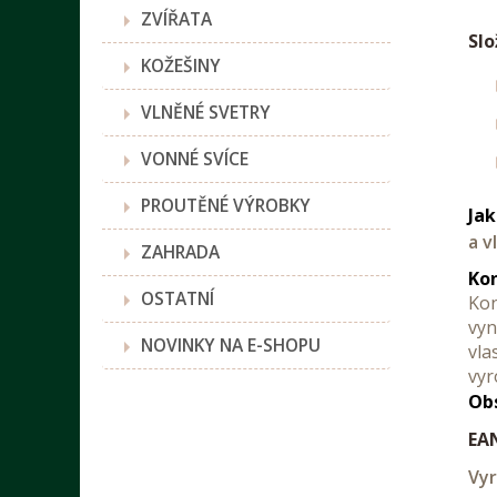
ZVÍŘATA
Slo
KOŽEŠINY
VLNĚNÉ SVETRY
VONNÉ SVÍCE
PROUTĚNÉ VÝROBKY
Jak
a v
ZAHRADA
Kon
OSTATNÍ
Kon
vyn
NOVINKY NA E-SHOPU
vla
vyr
Ob
EA
Vyr