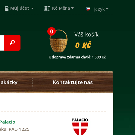
Můj účet
Kč
Měna
Jazyk
0
Váš košík
0 Kč
K dopravě zdarma chybí: 1 599 Kč
Zakázky
Kontaktujte nás
Palacio
bku:
PAL-1225