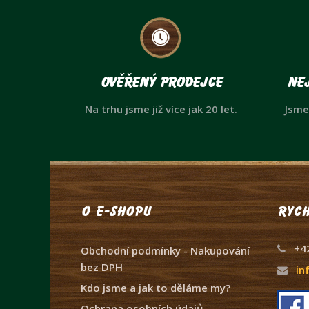
Ověřený prodejce
Nej
Na trhu jsme již více jak 20 let.
Jsme
O e-shopu
Rych
+4
Obchodní podmínky - Nakupování
bez DPH
in
Kdo jsme a jak to děláme my?
Ochrana osobních údajů