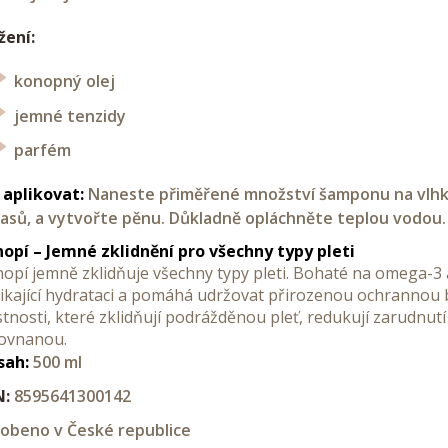
žení:
konopný olej
jemné tenzidy
parfém
 aplikovat:
Naneste přiměřené množství šamponu na vlhké
lasů, a vytvořte pěnu. Důkladně opláchněte teplou vodo
opí – Jemné zklidnění pro všechny typy pleti
opí jemně zklidňuje všechny typy pleti. Bohaté na omega-3
ikající hydrataci a pomáhá udržovat přirozenou ochrannou 
stnosti, které zklidňují podrážděnou pleť, redukují zarudnu
ovnanou.
sah:
500 ml
N:
8595641300142
obeno v České republice