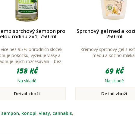
emp sprchový šampon pro
Sprchový gel med a koz
elou rodinu 2v1, 750 ml
250 ml
 více než 95 % přírodních složek
Krémový sprchový gel s ext
idňuje pokožku, vyživuje vlasy a
medu a kozího mléka
adňuje jejich rozčesávání – bez
slziček a podráždění očí.
158 Kč
69 Kč
Na skladě
Na skladě
Detail zboží
Detail zboží
:
sampon
,
konopi
,
vlasy
,
cannabis
,