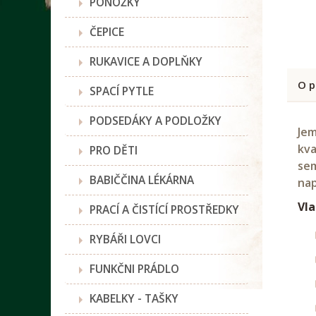
PONOŽKY
ČEPICE
RUKAVICE A DOPLŇKY
O p
SPACÍ PYTLE
PODSEDÁKY A PODLOŽKY
Jem
kva
PRO DĚTI
sem
BABIČČINA LÉKÁRNA
nap
Vla
PRACÍ A ČISTÍCÍ PROSTŘEDKY
RYBÁŘI LOVCI
FUNKČNI PRÁDLO
KABELKY - TAŠKY