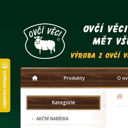
ovčí věc
mět vš
výroba z ovčí 
Produkty
O ov
Kategorie
AKČNÍ NABÍDKA