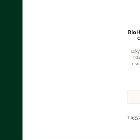
BioH
c
Díky
zkl
usn
Tagy