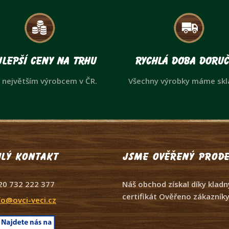
lepší ceny na trhu
Rychlá doba doruč
 největším výrobcem v ČR.
Všechny výrobky máme sk
lý kontakt
Jsme ověřený prode
20 732 222 377
Náš obchod získal díky kla
certifikát Ověřeno zákazníky
fo@ovci-veci.cz