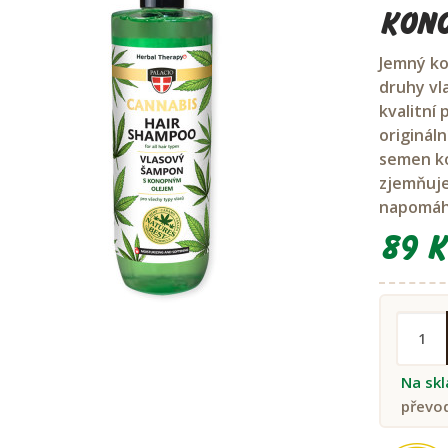
Kono
Jemný k
druhy vla
kvalitní 
originál
semen ko
zjemňuje
napomáhá
89 K
Na sk
převo