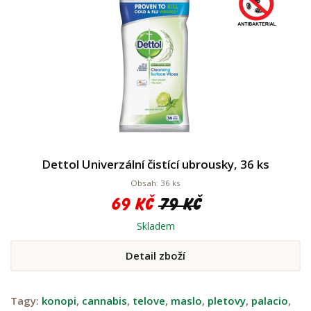
Dettol Univerzální čistící ubrousky, 36 ks
Obsah: 36 ks
69 Kč
79 Kč
Skladem
Detail zboží
Tagy:
konopi
,
cannabis
,
telove
,
maslo
,
pletovy
,
palacio
,