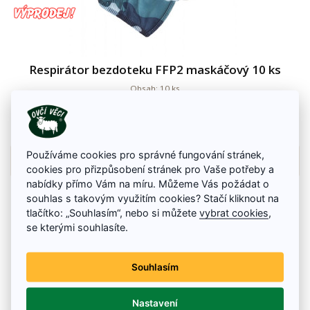
Respirátor bezdoteku FFP2 maskáčový 10 ks
Obsah: 10 ks
85 Kč
100 Kč
Skladem
Používáme cookies pro správné fungování stránek,
Detail zboží
cookies pro přizpůsobení stránek pro Vaše potřeby a
nabídky přímo Vám na míru. Můžeme Vás požádat o
souhlas s takovým využitím cookies? Stačí kliknout na
tlačítko: „Souhlasím“, nebo si můžete
vybrat cookies
,
se kterými souhlasíte.
Souhlasím
Nastavení