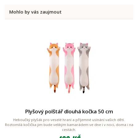
Mohlo by vás zaujmout
Plyšový polštář dlouhá kočka 50 cm
Heboučký plyšák pro veselé hraní a příjemné usínání vašich dětí.
Roztomilá kočička jim bude velikým kamarádem ve dne i v noci, doma i na
cestách.