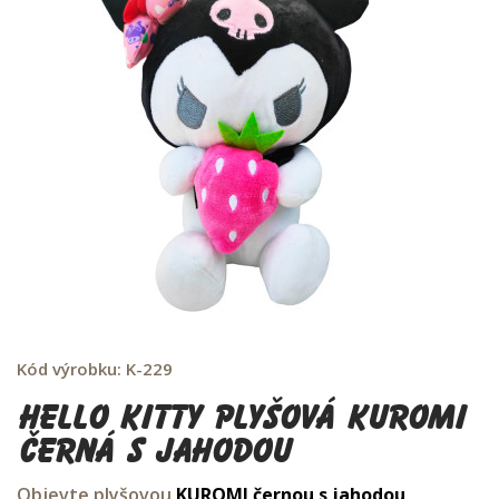
Kód výrobku:
K-229
Hello Kitty plyšová KUROMI
černá s jahodou
Objevte plyšovou
KUROMI
černou s jahodou
,