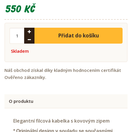
550 Kč
Přidat do košíku
Skladem
Náš obchod získal díky kladným hodnocením certifikát
Ověřeno zákazníky.
O produktu
Elegantní filcová kabelka s kovovým zipem
* Originální design v souladu se současnými