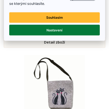
se kterými souhlasíte.
Filcová kabelka Sova modrá
Elegantní filcová kabelka
Souhlasím
260 Kč
Nastavení
Skladem
Detail zboží