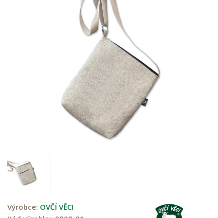
Výrobce:
OVČÍ VĚCI