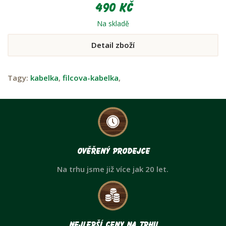
490 Kč
Na skladě
Detail zboží
Tagy:
kabelka
,
filcova-kabelka
,
Ověřený prodejce
Na trhu jsme již více jak 20 let.
Nejlepší ceny na trhu