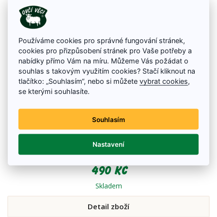
Používáme cookies pro správné fungování stránek,
cookies pro přizpůsobení stránek pro Vaše potřeby a
nabídky přímo Vám na míru. Můžeme Vás požádat o
souhlas s takovým využitím cookies? Stačí kliknout na
tlačítko: „Souhlasím“, nebo si můžete
vybrat cookies
,
se kterými souhlasíte.
Filcová kabelka - Černé srdce
Souhlasím
Elegantní dámská filcová kabelka se zipem z horní strany a z boční strany
na peněženku. Kabelka je ručně šitá z filcu ze 100% ovčí vlny s dekorací
Nastavení
černého srdce a s nastavitelným popruhem přes rameno. Kabelka je
vhodná pro věci denní potřeby.
490 Kč
Skladem
Detail zboží