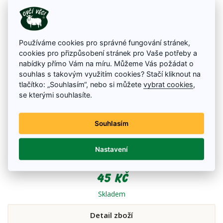
Používáme cookies pro správné fungování stránek,
cookies pro přizpůsobení stránek pro Vaše potřeby a
nabídky přímo Vám na míru. Můžeme Vás požádat o
souhlas s takovým využitím cookies? Stačí kliknout na
tlačítko: „Souhlasím“, nebo si můžete
vybrat cookies
,
se kterými souhlasíte.
Souhlasím
EcoCannabis na nádobí 500 ml
Nastavení
Pečujte o rodinu a domácnost s respektem k přírodě a umývejte nádobí
eco prostředkem s konopím vyživující pokožku vašich rukou.
45 Kč
Skladem
Detail zboží