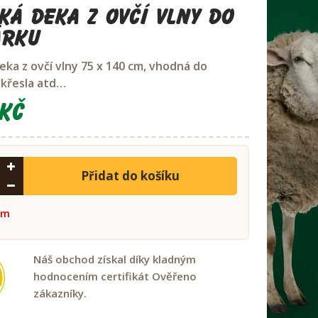
ká deka z ovčí vlny do
árku
eka z ovčí vlny 75 x 140 cm, vhodná do
 křesla atd…
Kč
Přidat do košíku
em
Náš obchod získal díky kladným
hodnocením certifikát Ověřeno
zákazníky.