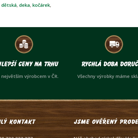
:
dětská
,
deka
,
kočárek
,
lepší ceny na trhu
Rychlá doba doruč
 největším výrobcem v ČR.
Všechny výrobky máme sk
lý kontakt
Jsme ověřený prode