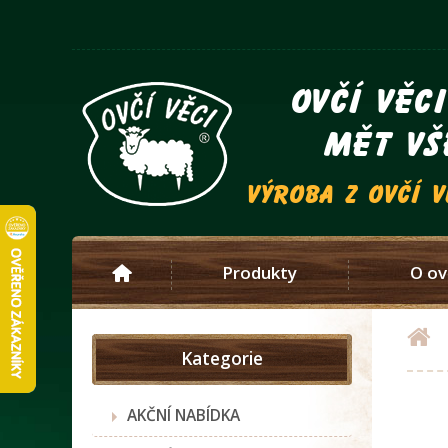
ovčí věc
mět vš
výroba z ovčí 
Produkty
O ov
Kategorie
AKČNÍ NABÍDKA