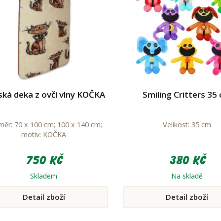
ká deka z ovčí vlny KOČKA
Smiling Critters 35
ěr: 70 x 100 cm; 100 x 140 cm;
Velikost: 35 cm
motiv: KOČKA
750 Kč
380 Kč
Skladem
Na skladě
Detail zboží
Detail zboží