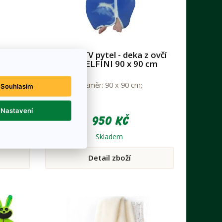
 DELFÍNI
Dětský TV pytel - deka z ovčí
vlny DELFÍNI 90 x 90 cm
;
Rozměr: 90 x 90 cm;
Souhlasím
Nastavení
950 Kč
Skladem
Detail zboží