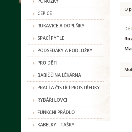
PONOŽKY
O p
ČEPICE
RUKAVICE A DOPLŇKY
Dět
SPACÍ PYTLE
Ro
Mat
PODSEDÁKY A PODLOŽKY
PRO DĚTI
Moh
BABIČČINA LÉKÁRNA
PRACÍ A ČISTÍCÍ PROSTŘEDKY
RYBÁŘI LOVCI
FUNKČNI PRÁDLO
KABELKY - TAŠKY