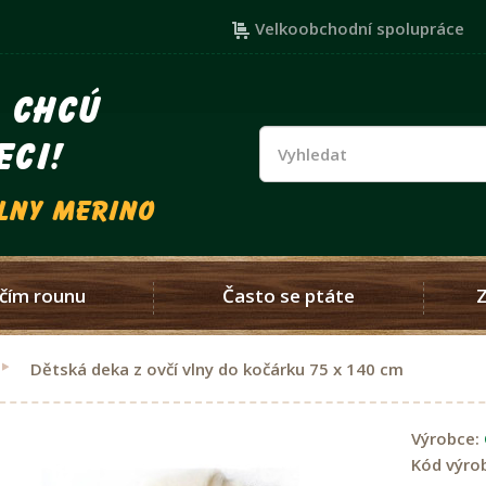
Velkoobchodní spolupráce
i chcú
eci!
vlny merino
čím rounu
Často se ptáte
Dětská deka z ovčí vlny do kočárku 75 x 140 cm
Výrobce:
Kód výro