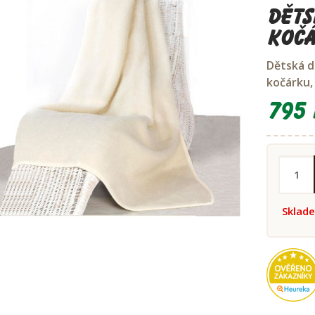
Děts
koč
Dětská d
kočárku,
795 
Sklad