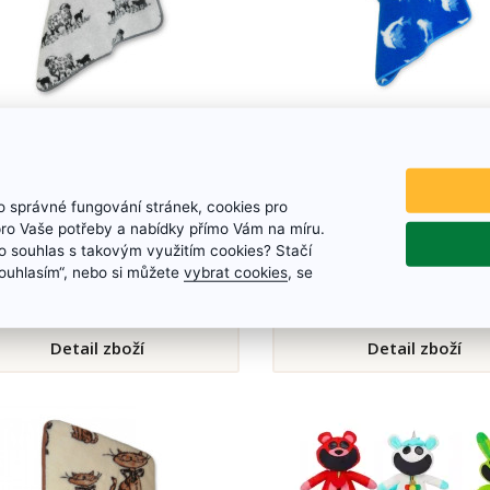
ká deka z ovčí vlny OVEČKA
Dětská deka z ovčí vlny
- šedá
Rozměr: 100 x 140 cm
Rozměr: 100 x 140 cm
 správné fungování stránek, cookies pro
pro Vaše potřeby a nabídky přímo Vám na míru.
 souhlas s takovým využitím cookies? Stačí
850 Kč
890 Kč
„Souhlasím“, nebo si můžete
vybrat cookies
, se
Skladem
Skladem
Detail zboží
Detail zboží