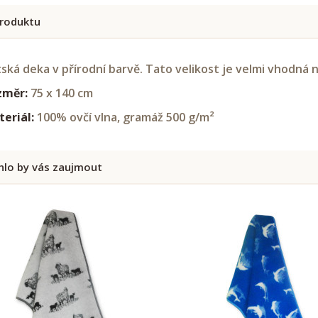
roduktu
ská deka v přírodní barvě. Tato velikost je velmi vhodná 
změr:
75 x 140 cm
eriál:
100% ovčí vlna,
gramáž 500 g/m²
lo by vás zaujmout