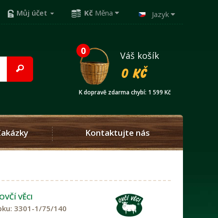
Můj účet
Kč
Měna
Jazyk
0
Váš košík
0 Kč
K dopravě zdarma chybí: 1 599 Kč
Zakázky
Kontaktujte nás
OVČÍ VĚCI
bku:
3301-1/75/140