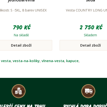
likosti: S -5XL, 8 barev UNISEX
Vesta COUNTRY LONG U
790 Kč
2 750 Kč
Na skladě
Skladem
Detail zboží
Detail zboží
:
vesta
,
vesta-na-koliky
,
vlnena-vesta
,
kapuce
,
lepší ceny na trhu
Rychlá doba doruč