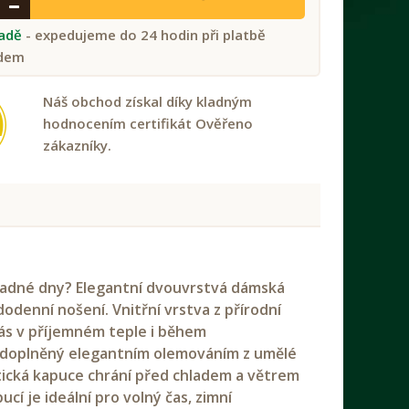
ladě
- expedujeme do 24 hodin při platbě
dem
Náš obchod získal díky kladným
hodnocením certifikát Ověřeno
zákazníky.
hladné dny? Elegantní dvouvrstvá dámská
dodenní nošení. Vnitřní vrstva z přírodní
vás v příjemném teple i během
ryl doplněný elegantním olemováním z umělé
tická kapuce chrání před chladem a větrem
cí je ideální pro volný čas, zimní