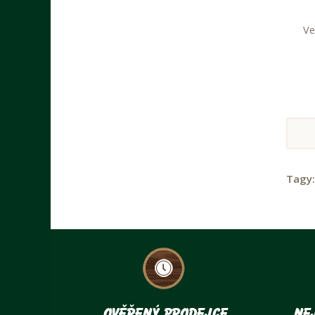
Ve
Tagy
Ověřený prodejce
Nej