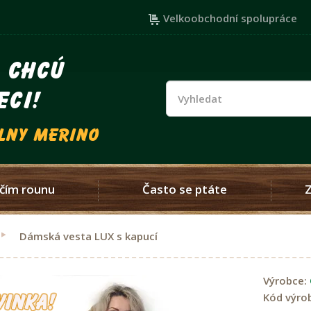
Velkoobchodní spolupráce
i chcú
eci!
vlny merino
čím rounu
Často se ptáte
Dámská vesta LUX s kapucí
Výrobce:
Kód výro