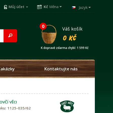
Můj účet
Kč
Měna
Jazyk
0
Váš košík
0 Kč
K dopravě zdarma chybí: 1 599 Kč
Zakázky
Kontaktujte nás
OVČÍ VĚCI
bku:
1125-035/62