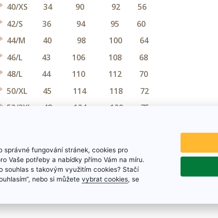
40/XS 34 90 92 56
42/S 36 94 95 60
44/M 40 98 100 64
46/L 43 106 108 68
48/L 44 110 112 70
50/XL 45 114 118 72
52/2XL 48 124 120 75
54/3XL 50 126 128 75
58/4XL 52 132 136 75
 správné fungování stránek, cookies pro
60/5XL 54 136 140 77
pro Vaše potřeby a nabídky přímo Vám na míru.
 souhlas s takovým využitím cookies? Stačí
62/6XL 56 140 144 78
„Souhlasím“, nebo si můžete
vybrat cookies
, se