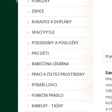
PONOŽKY
ČEPICE
RUKAVICE A DOPLŇKY
SPACÍ PYTLE
PODSEDÁKY A PODLOŽKY
PRO DĚTI
O p
BABIČČINA LÉKÁRNA
Dá
PRACÍ A ČISTÍCÍ PROSTŘEDKY
Hle
RYBÁŘI LOVCI
ves
100
FUNKČNI PRÁDLO
nej
kož
KABELKY - TAŠKY
a z