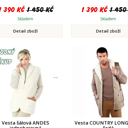
1 390 Kč
1 450 Kč
1 390 Kč
1 450
Skladem
Skladem
Detail zboží
Detail zboží
Vesta šálová ANDES
Vesta COUNTRY LONG
jednobarevná
šedá