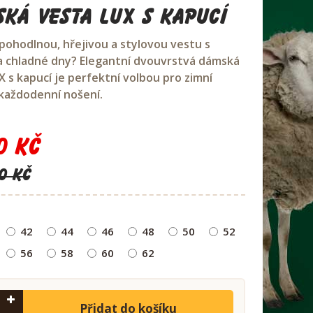
ká vesta LUX s kapucí
pohodlnou, hřejivou a stylovou vestu s
a chladné dny? Elegantní dvouvrstvá dámská
X s kapucí je perfektní volbou pro zimní
 každodenní nošení.
0 Kč
0 Kč
42
44
46
48
50
52
56
58
60
62
Přidat do košíku