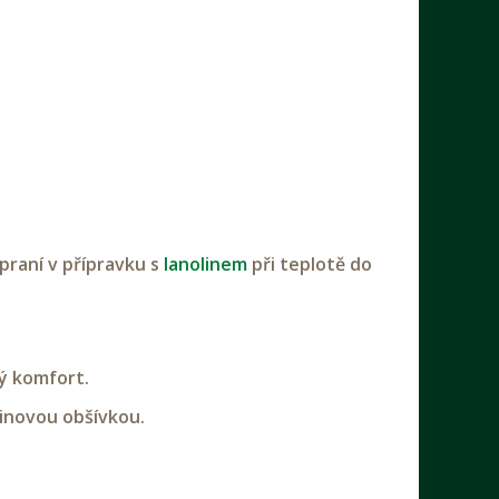
praní v přípravku s
lanolinem
při teplotě do
ný komfort.
šinovou obšívkou.