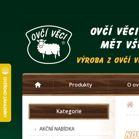
ovčí věc
mět vš
výroba z ovčí 
Produkty
O ov
Kategorie
AKČNÍ NABÍDKA