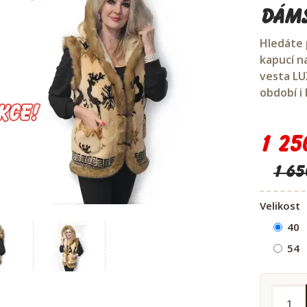
Dáms
Hledáte 
kapucí n
vesta LU
období i
1 25
1 65
Velikost
40
54