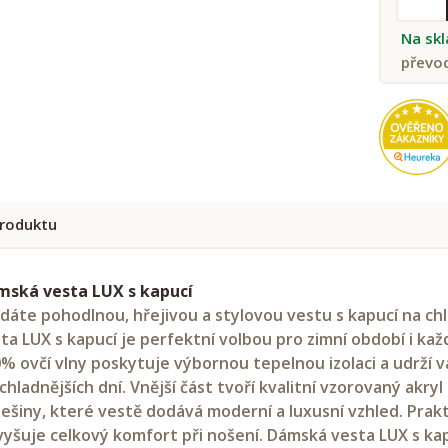
Na sk
převo
roduktu
mská vesta LUX s kapucí
dáte pohodlnou, hřejivou a stylovou vestu s kapucí na c
ta LUX s kapucí je perfektní volbou pro zimní období i kaž
% ovčí vlny poskytuje výbornou tepelnou izolaci a udrží 
chladnějších dní. Vnější část tvoří kvalitní vzorovaný ak
ešiny, které vestě dodává moderní a luxusní vzhled. Prak
vyšuje celkový komfort při nošení. Dámská vesta LUX s kapu