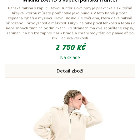
Pánská mikina s kapucí David Hunter z ovčí vlny je praktická a skutečně
hřejivá, kterou můžete použít také jako bundu. V této barvě ji ocení
zejména rybáři a myslivci. Hlavní složkou je ovčí vlna, která dává mikině
přirozenou prodyšnost a měkkost. Díky vlně také pocit lehkosti a tepla i v
nepříznivých zimních podmínkách. Po stranách má dvě zapuštěné kapsy,
zapínání na zip lze zapnout až k bradě a chrání tedy tělo od pánve až po
krk. Tabulka velikostí
2 750 Kč
Na skladě
Detail zboží