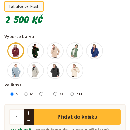
Tabulka velikostí
2 500 Kč
Vyberte barvu
Velikost
S
M
L
XL
2XL
Přidat do košíku
Na skladě
- expedujeme do 24 hodin při platbě