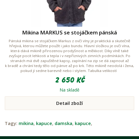
Mikina MARKUS se stojáčkem pánská
Pánská mikina se stojáčkem Markus z ovčí vlny je praktická a skutečně
hřejivá, kterou můžete použít i jako bundu. Hlavní složkou je ovčí vlna,
která dává mikině přirozenou prodyšnost a měkkost. Díky vlně také
zvyšuje pocit lehkosti a tepla i v nepříznivých zimních podmínkách. Po
stranách má dvě zapuštěné kapsy, zapínání na zip se dá zapnout až
k bradě a chrání tedy tělo od pánve až po krk. Této mikině neodolá i žena,
pokud jí sedne barevně nebo i stylem. Tabulka velikostí
2 650 Kč
Na skladě
Detail zboží
Tagy:
mikina
,
kapuce
,
damska
,
kapuce
,