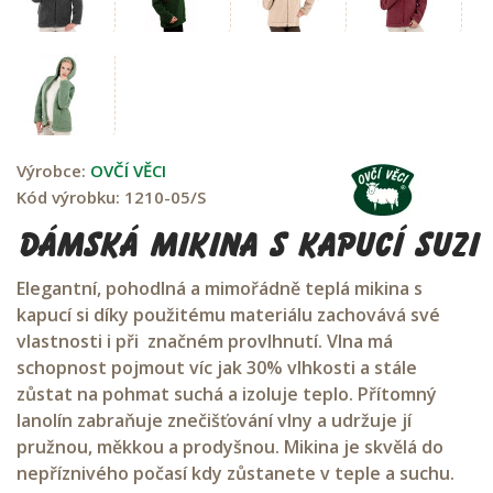
Výrobce:
OVČÍ VĚCI
Kód výrobku:
1210-05/S
Dámská mikina s kapucí SUZI
Elegantní, pohodlná a mimořádně teplá mikina s
kapucí si díky použitému materiálu zachovává své
vlastnosti i při značném provlhnutí. Vlna má
schopnost pojmout víc jak 30% vlhkosti a stále
zůstat na pohmat suchá a izoluje teplo. Přítomný
lanolín zabraňuje znečišťování vlny a udržuje jí
pružnou, měkkou a prodyšnou. Mikina je skvělá do
nepříznivého počasí kdy zůstanete v teple a suchu.