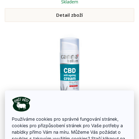
Skladem
Detail zboží
CBD pleťový anti-age krém 50 ml
Používáme cookies pro správné fungování stránek,
Protivráskový krém s přírodními ingrediencemi, přispívá proti stárnutí
cookies pro přizpůsobení stránek pro Vaše potřeby a
pleti.
nabídky přímo Vám na míru. Můžeme Vás požádat o
199 Kč
souhlas s takovým využitím cookies? Stačí kliknout na