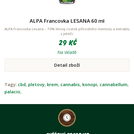
ALPA Francovka LESANA 60 ml
ALPA Francovka Lesana – 70% lihový roztok přírodního mentolu a extraktu
z jehličí.
29 Kč
Na skladě
Detail zboží
Tagy:
cbd
,
pletovy
,
krem
,
cannabis
,
konopi
,
cannabellum
,
palacio
,