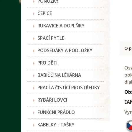
PONOŽKY
ČEPICE
RUKAVICE A DOPLŇKY
SPACÍ PYTLE
O p
PODSEDÁKY A PODLOŽKY
PRO DĚTI
Osv
pok
BABIČČINA LÉKÁRNA
dia
PRACÍ A ČISTÍCÍ PROSTŘEDKY
Ob
RYBÁŘI LOVCI
EA
Vyr
FUNKČNI PRÁDLO
KABELKY - TAŠKY