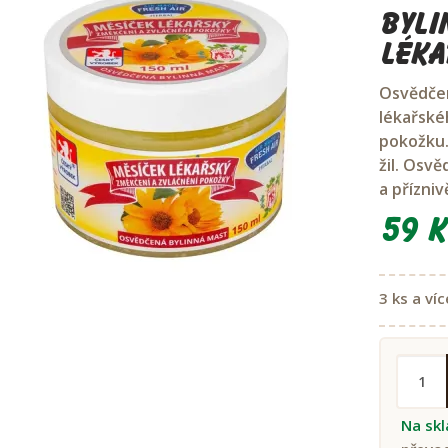
Byli
léka
Osvědčen
lékařské
pokožku.
žil. Osv
a přízniv
59 K
3 ks a víc
Na sk