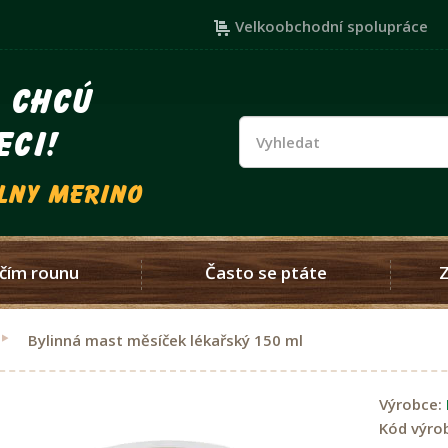
Velkoobchodní spolupráce
i chcú
eci!
vlny merino
čím rounu
Často se ptáte
Bylinná mast měsíček lékařský 150 ml
Výrobce:
Kód výro