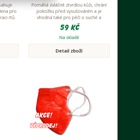
sahuje
Pomáhá zvláčnit ztvrdlou kůži, chrání
dena pro
pokožku před vysušováním a je
aci rtů.
vhodná také pro péči o suché a
popraskané rty.
59 Kč
Na skladě
Detail zboží