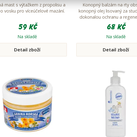
ná mast s výtažkem z propolisu a
Konopný balzám na rty ob
ho vosku pro víceúčelové mazání.
konopný olej lisovaný za stu
dokonalou ochranu a regener
59 Kč
68 Kč
Na skladě
Na skladě
Detail zboží
Detail zboží