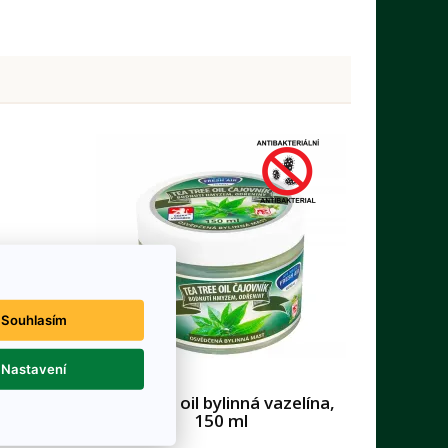
Souhlasím
Nastavení
 4,5 g
Tea tree oil bylinná vazelína,
150 ml