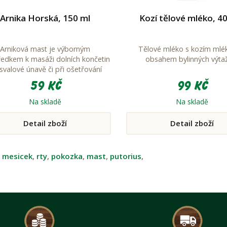
Arnika Horská, 150 ml
Kozí tělové mléko, 4
Arniková mast je výborným
Tělové mléko s kozím ml
ředkem k masáži dolních končetin
obsahem bylinných výta
 svalové únavě či při ošetřování
otoků a křečových žil
59 Kč
99 Kč
Na skladě
Na skladě
Detail zboží
Detail zboží
:
mesicek
,
rty
,
pokozka
,
mast
,
putorius
,