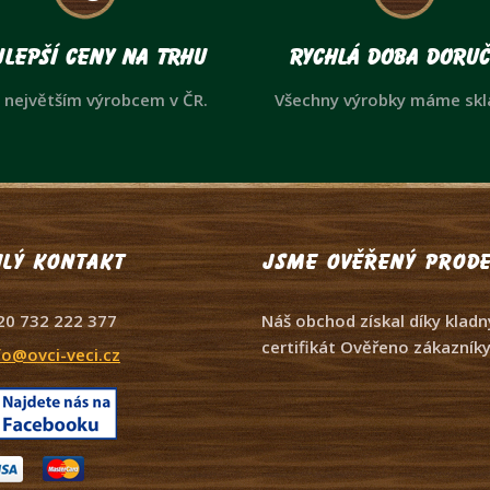
lepší ceny na trhu
Rychlá doba doruč
 největším výrobcem v ČR.
Všechny výrobky máme sk
lý kontakt
Jsme ověřený prode
20 732 222 377
Náš obchod získal díky kla
certifikát Ověřeno zákazníky
fo@ovci-veci.cz