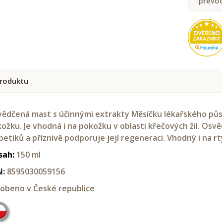
převo
roduktu
ědčená mast s účinnými extrakty Měsíčku lékařského půs
ožku. Je vhodná i na pokožku v oblasti křečových žil. Osv
betiků a příznivě podporuje její regeneraci. Vhodný i na rt
sah:
150 ml
N:
8595030059156
obeno v České republice