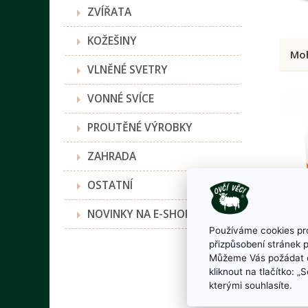
ZVÍŘATA
KOŽEŠINY
Moh
VLNĚNÉ SVETRY
VONNÉ SVÍCE
PROUTĚNÉ VÝROBKY
ZAHRADA
OSTATNÍ
NOVINKY NA E-SHOPU
Používáme cookies pro
přizpůsobení stránek 
Můžeme Vás požádat o
kliknout na tlačítko: 
Pro
kterými souhlasíte.