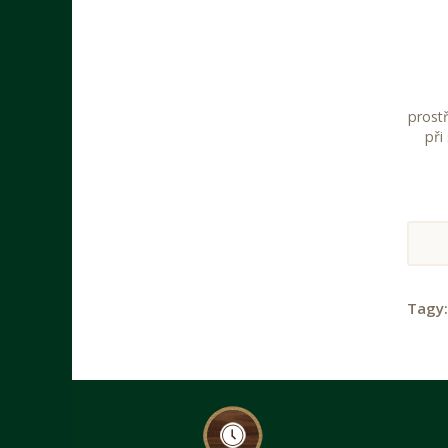
prost
při
Tagy