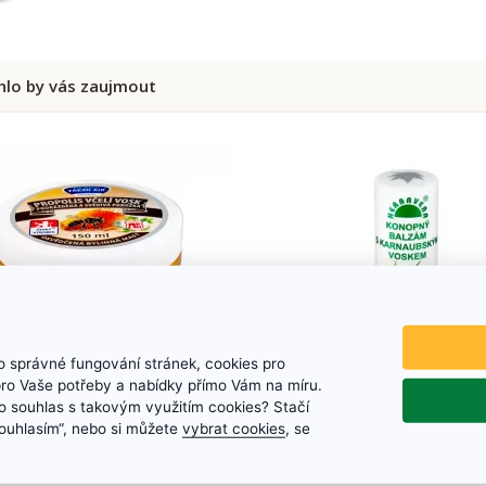
lo by vás zaujmout
 správné fungování stránek, cookies pro
pro Vaše potřeby a nabídky přímo Vám na míru.
 souhlas s takovým využitím cookies? Stačí
„Souhlasím“, nebo si můžete
vybrat cookies
, se
polisová bylinná mast, 150
Konopný balzám na rty
ml