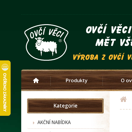
ovčí věc
mět vš
výroba z ovčí 
Produkty
O ov
Kategorie
AKČNÍ NABÍDKA