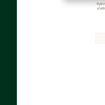
Bylin
včelí