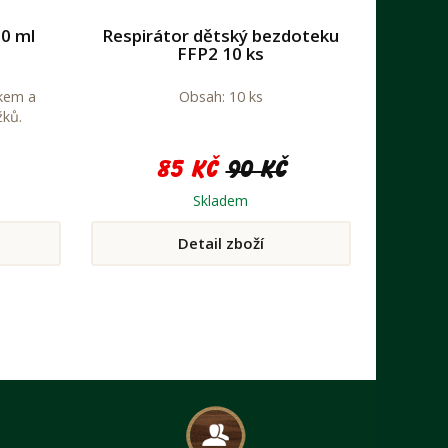
00 ml
Respirátor dětský bezdoteku
FFP2 10 ks
ékem a
Obsah: 10 ks
žků.
85 Kč
90 Kč
Skladem
Detail zboží