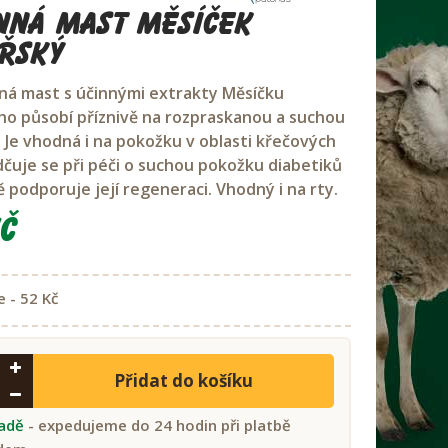
nná mast měsíček
řský
á mast s účinnými extrakty Měsíčku
ho působí příznivě na rozpraskanou a suchou
 Je vhodná i na pokožku v oblasti křečových
ědčuje se při péči o suchou pokožku diabetiků
ě podporuje její regeneraci. Vhodný i na rty.
č
e - 52 Kč
Přidat do košíku
ladě
- expedujeme do 24 hodin při platbě