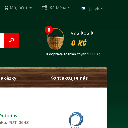
Můj účet
Kč
Měna
Jazyk
0
Váš košík
0 Kč
K dopravě zdarma chybí: 1 599 Kč
Zakázky
Kontaktujte nás
Putorius
bku:
PUT-0643