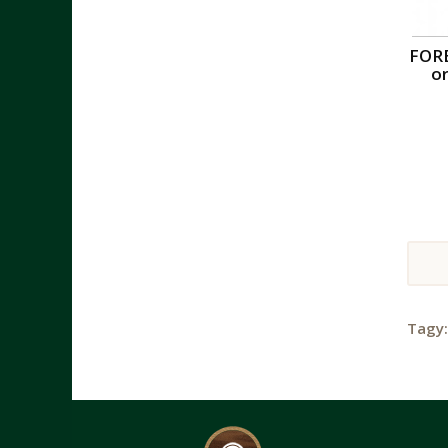
FORE
or
Tagy