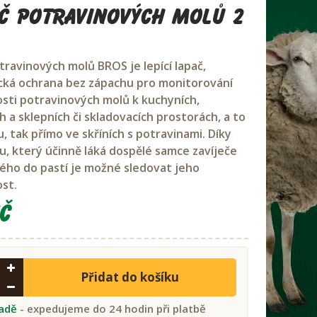
č potravinových molů 2
travinových molů BROS je lepící lapač,
ká ochrana bez zápachu pro monitorování
sti potravinových molů k kuchyních,
h a sklepních či skladovacích prostorách, a to
, tak přímo ve skříních s potravinami. Díky
, který účinně láká dospělé samce zavíječe
ého do pastí je možné sledovat jeho
st.
č
Přidat do košíku
ladě
- expedujeme do 24 hodin při platbě