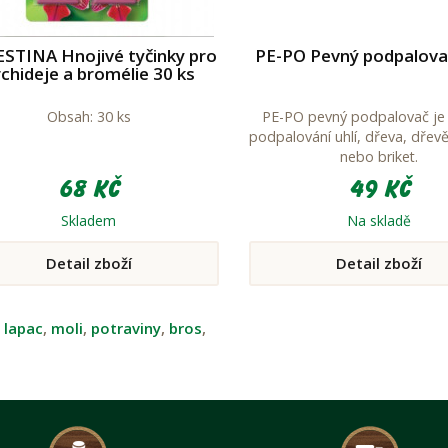
STINA Hnojivé tyčinky pro
PE-PO Pevný podpalova
chideje a bromélie 30 ks
Obsah: 30 ks
PE-PO pevný podpalovač je 
podpalování uhlí, dřeva, dřev
nebo briket.
68 Kč
49 Kč
Skladem
Na skladě
Detail zboží
Detail zboží
:
lapac
,
moli
,
potraviny
,
bros
,