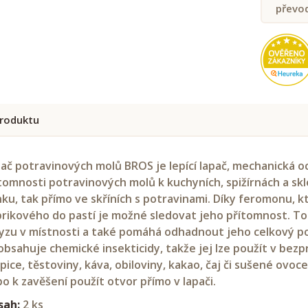
převo
roduktu
ač potravinových molů BROS je lepící lapač, mechanická 
tomnosti potravinových molů k kuchyních, spižírnách a skle
ku, tak přímo ve skříních s potravinami. Díky feromonu, k
rikového do pastí je možné sledovat jeho přítomnost. T
zu v místnosti a také pomáhá odhadnout jeho celkový poč
bsahuje chemické insekticidy, takže jej lze použít v bezpr
pice, těstoviny, káva, obiloviny, kakao, čaj či sušené ovoc
o k zavěšení použít otvor přímo v lapači.
sah:
2 ks