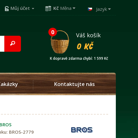
Můj účet
Kč
Měna
Jazyk
0
Váš košík
0 Kč
K dopravě zdarma chybí: 1 599 Kč
Zakázky
Kontaktujte nás
BROS
bku:
BROS-2779