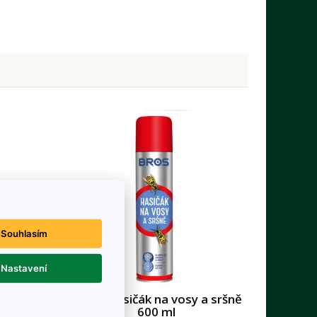
Souhlasím
Nastavení
oti
BROS Hasičák na vosy a sršně
500 ml
600 ml