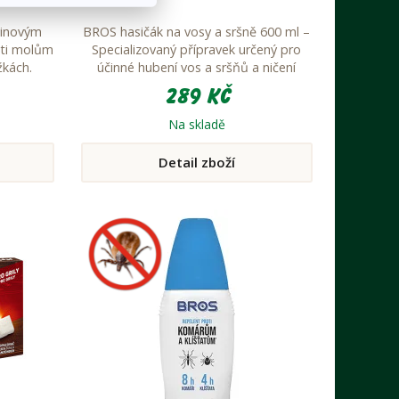
avinovým
BROS hasičák na vosy a sršně 600 ml –
oti molům
Specializovaný přípravek určený pro
žkách.
účinné hubení vos a sršňů a ničení
jejich hnízd. Tento kontaktní insekticid
289 Kč
je připraven k okamžitému použití, což
z něj činí ideální volbu pro rychlé a
Na skladě
efektivní řešení problémů s těmito
nebezpečnými škůdci.
Detail zboží