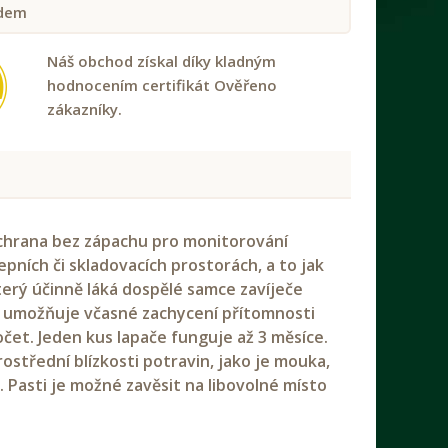
dem
Náš obchod získal díky kladným
hodnocením certifikát Ověřeno
zákazníky.
ochrana bez zápachu pro monitorování
pních či skladovacích prostorách, a to jak
terý účinně láká dospělé samce zavíječe
o umožňuje včasné zachycení přítomnosti
et. Jeden kus lapače funguje až 3 měsíce.
ostřední blízkosti potravin, jako je mouka,
e. Pasti je možné zavěsit na libovolné místo