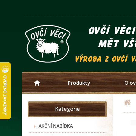
ovčí věc
mět vš
výroba z ovčí 
Produkty
O ov
Kategorie
AKČNÍ NABÍDKA