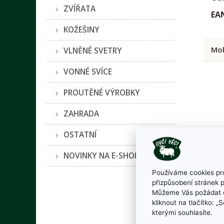
ZVÍŘATA
EA
KOŽEŠINY
Moh
VLNĚNÉ SVETRY
VONNÉ SVÍCE
PROUTĚNÉ VÝROBKY
ZAHRADA
OSTATNÍ
NOVINKY NA E-SHOPU
Používáme cookies pro
přizpůsobení stránek 
Můžeme Vás požádat o
kliknout na tlačítko: 
BRO
kterými souhlasíte.