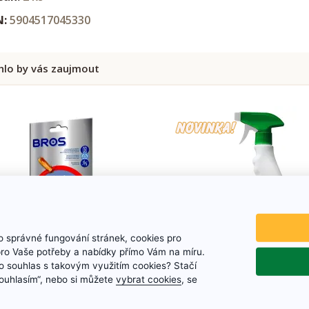
N:
5904517045330
lo by vás zaujmout
 správné fungování stránek, cookies pro
pro Vaše potřeby a nabídky přímo Vám na míru.
 souhlas s takovým využitím cookies? Stačí
„Souhlasím“, nebo si můžete
vybrat cookies
, se
S Lapač šatních molů 1 ks
BROS Zelená síla pr
potravinovým molům 