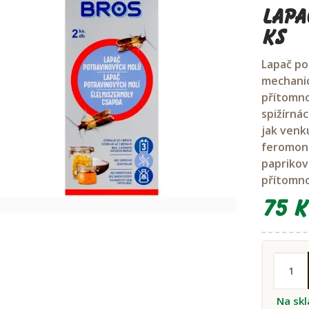
Lapa
ks
Lapač po
mechanic
přítomno
spižírnác
jak venku
feromonu
paprikov
přítomno
75 K
Na sk