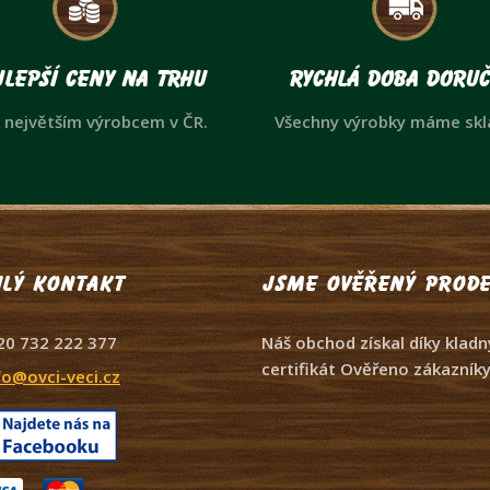
lepší ceny na trhu
Rychlá doba doruč
 největším výrobcem v ČR.
Všechny výrobky máme sk
lý kontakt
Jsme ověřený prode
20 732 222 377
Náš obchod získal díky kla
certifikát Ověřeno zákazníky
fo@ovci-veci.cz