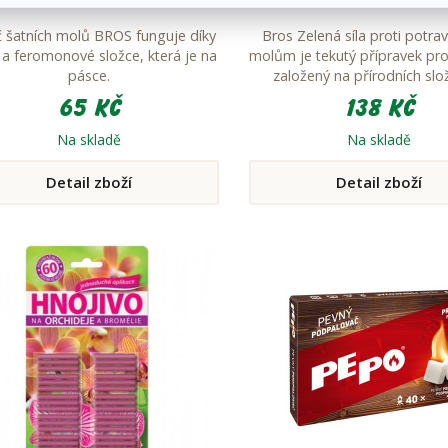
 šatních molů BROS funguje díky
Bros Zelená síla proti potr
é a feromonové složce, která je na
molům je tekutý přípravek pr
pásce.
založený na přírodních slo
65 Kč
138 Kč
Na skladě
Na skladě
Detail zboží
Detail zboží