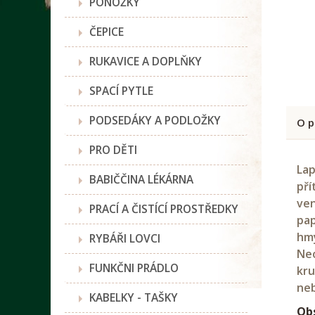
PONOŽKY
ČEPICE
RUKAVICE A DOPLŇKY
SPACÍ PYTLE
PODSEDÁKY A PODLOŽKY
O p
PRO DĚTI
Lap
BABIČČINA LÉKÁRNA
pří
ven
PRACÍ A ČISTÍCÍ PROSTŘEDKY
pap
hmy
RYBÁŘI LOVCI
Neo
FUNKČNI PRÁDLO
kru
neb
KABELKY - TAŠKY
Ob