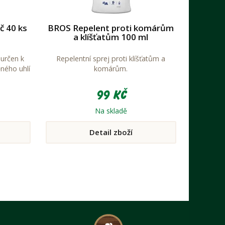
č 40 ks
BROS Repelent proti komárům
a klíšťatům 100 ml
určen k
Repelentní sprej proti klíšťatům a
ěného uhlí
komárům.
99 Kč
Na skladě
Detail zboží