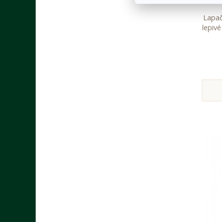
Lapač
lepiv