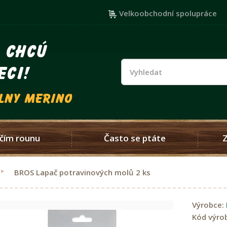
Velkoobchodní spolupráce
i chcú
eci!
vlny merino
čím rounu
Často se ptáte
BROS Lapač potravinových molů 2 ks
Výrobce:
Kód výro